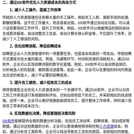
二、通过
HR软件优化人力资源成本的具体方式
1.
减少人工操作，提高工作效率
传统的人力资源管理往往依赖大量的手工操作，例如员工入职、离职手续的处理、
薪酬核算等。这不仅工作量大，而且容易出错。
HR软件通过自动化功能，可以减
少这些繁琐的工作环节，提升工作效率。例如，HR软件可以根据预设的规则自动
生成薪资报表、自动调整员工信息、自动计算社保公积金等，不仅提升了效率，还
减少了人工错误的风险。
2.
优化招聘流程，降低招聘成本
招聘是企业人力资源管理中的一项重要任务，也是成本较高的一项支出。传统招聘
方式通常涉及大量的面试、筛选、沟通等环节，时间和资源的消耗较大。通过
HR
软件，企业可以实现招聘流程的数字化管理。例如，HR软件可以自动筛选简历、
分析候选人的匹配度、跟踪面试进度等。如此一来，企业可以在更短的时间内筛选
出合适的候选人，减少不必要的招聘成本。
3.
提升员工绩效，减少低效员工的成本
绩效管理是企业优化人力资源成本的一个关键环节。通过
HR软件，企业可以对员
工的工作表现进行系统跟踪和评估，识别出绩效低下的员工，并采取相应的改进措
施。这样一来，企业可以更好地激励高绩效员工，提升整体工作效率，同时减少低
效员工带来的成本压力。
4.
实现数据化决策，降低管理层决策风险
HR软件
能够提供全面的数据分析功能，包括员工流动率、招聘效果、培训成效等
数据。通过对这些数据的分析，企业可以更准确地预测和控制
人力资源
成本。例
如，通过分析员工离职率，企业可以找出导致员工流失的原因，采取相应的措施，