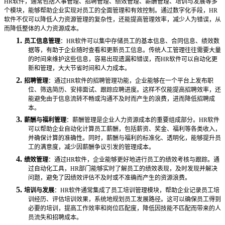
HR软件，通常包括人事管理、招聘管理、绩效管理、薪酬管理、培训与发展等多
个模块，能够帮助企业实现对员工的全面管理和有效控制。通过数字化手段，HR
软件不仅可以降低人力资源管理的复杂性，还能提高管理效率，减少人为错误，从
而降低整体的人力资源成本。
1.
员工信息管理
：
HR软件可以集中存储员工的基本信息、合同信息、绩效数
据等，有助于企业随时查看和更新员工信息。传统人工管理往往需要大量
的时间来维护这些信息，容易出现遗漏和错误，而HR软件可以自动化更
新和管理，大大节省时间和人力成本。
2.
招聘管理
：通过
HR软件的招聘管理功能，企业能够在一个平台上发布职
位、筛选简历、安排面试、跟踪应聘进度。这样不仅能提高招聘效率，还
能避免由于信息流转不畅或沟通不及时而产生的浪费，进而降低招聘成
本。
3.
薪酬与福利管理
：薪酬管理是企业人力资源成本的重要组成部分。
HR软件
可以帮助企业自动化计算员工薪酬，包括薪资、奖金、福利等各类收入，
并确保计算的准确性。同时，薪酬与福利的标准化、透明化，能够提升员
工的满意度，减少因薪酬争议引发的管理成本。
4.
绩效管理
：通过
HR软件，企业能够更好地进行员工的绩效考核与跟踪。通
过自动化工具，HR部门能够实时了解员工的绩效表现，及时发现并解决
问题，避免了因绩效评估不及时或不准确而产生的资源浪费。
5.
培训与发展
：
HR软件通常集成了员工培训管理模块，帮助企业记录员工培
训经历、评估培训效果，系统地规划员工发展路径。这可以确保员工得到
必要的培训，提高工作效率和岗位匹配度，降低因技能不匹配而带来的人
员流失和招聘成本。