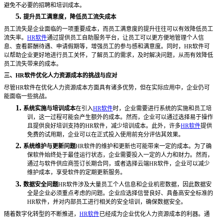
避免不必要的招聘和培训成本。
5.
提升员工满意度，降低员工流失成本
员工流失是企业面临的一项重要成本，而员工满意度的提升往往可以有效降低员工
流失率。
HR软件
通过提供员工自助服务平台，让员工可以更方便地管理个人信
息、查看薪酬待遇、申请假期等，增强员工的参与感和满意度。同时，HR软件可
以帮助企业更好地进行员工关怀，了解员工的需求，及时解决问题，从而有效降低
员工流失带来的成本。
三、
HR软件优化人力资源成本的挑战与应对
尽管
HR软件在优化人力资源成本方面具有诸多优势，但在实际应用中，企业仍可
能面临一些挑战。
1.
系统实施与培训成本
在引入
HR软件
时，企业需要进行系统的实施和员工培
训，这一过程可能会产生额外的成本。然而，企业可以通过选择易于操作
且提供良好培训支持的HR软件，减少培训成本。此外，许多
HR软件
提供
免费的试用期，企业可以在正式投入使用前充分评估其效果。
2.
系统维护与更新问题
HR软件的维护和更新也可能带来一定的成本。为了确
保软件始终处于最佳运行状态，企业需要投入一定的人力和财力。然而，
通过与软件供应商签订长期合同，或者选择云端HR软件，企业可以减少
维护成本，享受软件的定期更新服务。
3.
数据安全问题
HR软件涉及大量员工个人信息和企业机密数据，因此数据安
全是企业必须重点考虑的问题。企业应选择信誉良好、具备高安全标准的
HR软件，并对内部员工进行相关的安全培训，确保数据安全。
随着数字化转型的不断推进，
HR软件
已经成为企业优化人力资源成本的利器。通