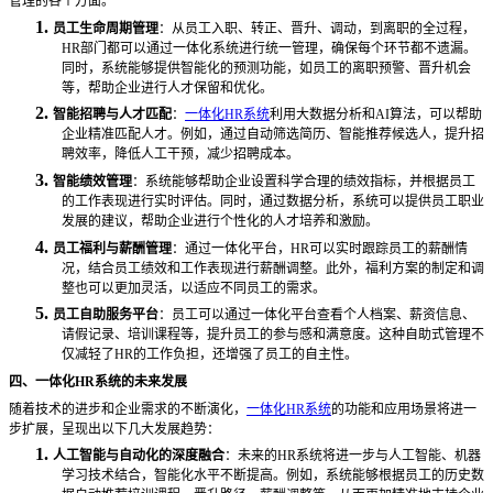
管理的各个方面。
1.
员工生命周期管理
：从员工入职、转正、晋升、调动，到离职的全过程，
HR部门都可以通过一体化系统进行统一管理，确保每个环节都不遗漏。
同时，系统能够提供智能化的预测功能，如员工的离职预警、晋升机会
等，帮助企业进行人才保留和优化。
2.
智能招聘与人才匹配
：
一体化HR系统
利用大数据分析和AI算法，可以帮助
企业精准匹配人才。例如，通过自动筛选简历、智能推荐候选人，提升招
聘效率，降低人工干预，减少招聘成本。
3.
智能绩效管理
：系统能够帮助企业设置科学合理的绩效指标，并根据员工
的工作表现进行实时评估。同时，通过数据分析，系统可以提供员工职业
发展的建议，帮助企业进行个性化的人才培养和激励。
4.
员工福利与薪酬管理
：通过一体化平台，
HR可以实时跟踪员工的薪酬情
况，结合员工绩效和工作表现进行薪酬调整。此外，福利方案的制定和调
整也可以更加灵活，以适应不同员工的需求。
5.
员工自助服务平台
：员工可以通过一体化平台查看个人档案、薪资信息、
请假记录、培训课程等，提升员工的参与感和满意度。这种自助式管理不
仅减轻了
HR的工作负担，还增强了员工的自主性。
四、一体化
HR系统的未来发展
随着技术的进步和企业需求的不断演化，
一体化HR系统
的功能和应用场景将进一
步扩展，呈现出以下几大发展趋势：
1.
人工智能与自动化的深度融合
：未来的
HR系统将进一步与人工智能、机器
学习技术结合，智能化水平不断提高。例如，系统能够根据员工的历史数