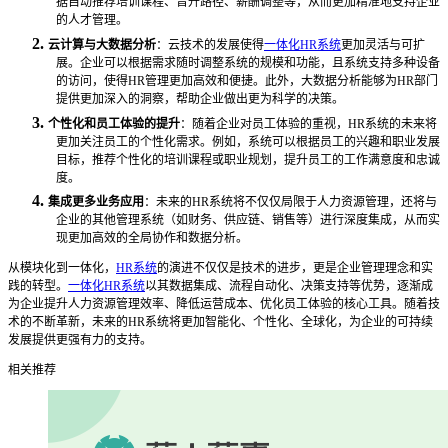
据自动推荐培训课程、晋升路径、薪酬调整等，从而更加精准地支持企业
的人才管理。
2.
云计算与大数据分析
：云技术的发展使得
一体化HR系统
更加灵活与可扩
展。企业可以根据需求随时调整系统的规模和功能，且系统支持多种设备
的访问，使得HR管理更加高效和便捷。此外，大数据分析能够为HR部门
提供更加深入的洞察，帮助企业做出更为科学的决策。
3.
个性化和员工体验的提升
：随着企业对员工体验的重视，
HR系统的未来将
更加关注员工的个性化需求。例如，系统可以根据员工的兴趣和职业发展
目标，推荐个性化的培训课程或职业规划，提升员工的工作满意度和忠诚
度。
4.
集成更多业务应用
：未来的
HR系统将不仅仅局限于人力资源管理，还将与
企业的其他管理系统（如财务、供应链、销售等）进行深度集成，从而实
现更加高效的全局协作和数据分析。
从模块化到一体化，
HR系统
的演进不仅仅是技术的进步，更是企业管理理念和实
践的转型。
一体化HR系统
以其数据集成、流程自动化、决策支持等优势，逐渐成
为企业提升人力资源管理效率、降低运营成本、优化员工体验的核心工具。随着技
术的不断革新，未来的HR系统将更加智能化、个性化、全球化，为企业的可持续
发展提供更强有力的支持。
相关推荐