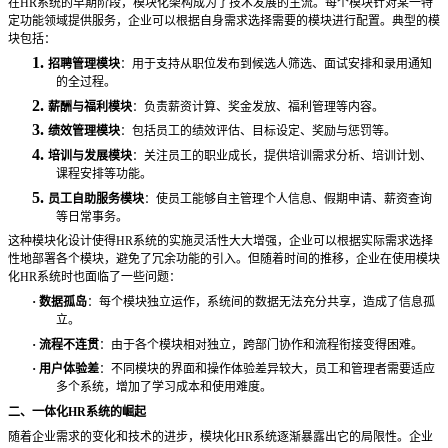
在
HR系统的早期阶段，模块化架构成为了技术发展的主流。每个模块针对某一特
定功能领域提供服务，企业可以根据自身需求选择需要的模块进行配置。典型的模
块包括：
1.
招聘管理模块
：用于支持从职位发布到候选人筛选、面试安排和录用通知
的全过程。
2.
薪酬与福利模块
：负责薪资计算、奖金发放、福利管理等内容。
3.
绩效管理模块
：包括员工的绩效评估、目标设定、奖励与惩罚等。
4.
培训与发展模块
：关注员工的职业成长，提供培训需求分析、培训计划、
课程安排等功能。
5.
员工自助服务模块
：使员工能够自主管理个人信息、假期申请、薪资查询
等日常事务。
这种模块化设计使得
HR系统的实施灵活性大大增强，企业可以根据实际需求选择
性地部署各个模块，避免了冗余功能的引入。但随着时间的推移，企业在使用模块
化HR系统时也面临了一些问题：
·
数据孤岛
：每个模块独立运作，系统间的数据无法充分共享，造成了信息孤
立。
·
流程不连贯
：由于各个模块相对独立，跨部门协作和流程衔接变得困难。
·
用户体验差
：不同模块的界面和操作体验差异较大，员工和管理者需要适应
多个系统，增加了学习成本和使用难度。
二、一体化
HR系统的崛起
随着企业需求的变化和技术的进步，模块化
HR系统逐渐暴露出它的局限性。企业