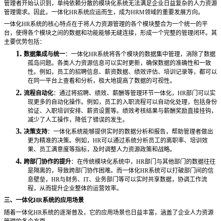
管理者开始认识到，单纯依赖分散的模块化系统无法满足企业日益复杂的人力资源
管理需求。因此，一体化HR系统应运而生，成为HRM领域的重要发展方向。
一体化
HR系统的核心特点在于将人力资源管理的各个模块整合为一个统一的平
台，使得各个模块之间的数据和功能能够无缝连接，形成一个完整的管理闭环。其
主要优势包括：
1.
数据集成与统一
：一体化
HR系统将各个模块的数据集中管理，消除了数据
孤岛问题。各类人力资源信息可以实时更新，确保数据的准确性和一致
性。例如，员工的招聘信息、薪资数据、绩效评估、培训记录等，都可以
在同一平台上查看和分析，极大地提高了数据的可视性。
2.
流程自动化
：通过将招聘、绩效、薪酬等管理环节一体化，
HR部门可以实
现更多的自动化操作。例如，员工的入职流程可以自动化处理，包括身份
验证、入职培训安排、薪资设置等。绩效考核结果与薪酬奖励直接挂钩，
减少了人工操作，降低了错误的发生。
3.
决策支持
：一体化系统能够提供实时的数据分析和报告，帮助管理者做出
更为精准的决策。例如，
HR可以通过系统分析员工的离职率、培训效
果、员工满意度等指标，及时调整人力资源政策和战略。
4.
跨部门协作的提升
：在传统模块化系统中，
HR部门与其他部门的数据往往
是隔离的，导致跨部门协作困难。而一体化HR系统可以打破部门间的信
息壁垒，HR与财务、IT、业务部门等可以实时共享数据，协调工作流
程，从而提升企业整体的运营效率。
三、一体化
HR系统的应用场景
随着一体化
HR系统的逐渐普及，它的应用场景也日益丰富，涵盖了企业人力资源