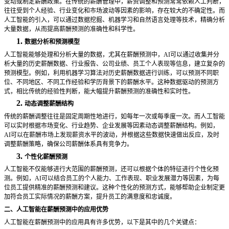
变动或制定薪酬政策。在传统的薪酬管理中，薪资调整和预测常常依赖人工判断，
往往受到个人经验、行业变化和市场波动等因素的影响，存在较大的不确定性。而
人工智能的引入，可以通过数据挖掘、机器学习和自然语言处理等技术，精确分析
大量数据，从而提高薪酬预测的准确性和科学性。
1.
数据分析和预测模型
人工智能能够处理和分析大量的数据，尤其在薪酬预测中，
AI可以通过收集并分
析大量的历史薪酬数据、行业报告、公司业绩、员工个人表现等信息，建立复杂的
预测模型。例如，利用机器学习算法对历史薪酬数据进行训练，可以预测不同职
位、不同地区、不同工作经验和学历背景下的薪酬水平。这种数据驱动的预测方
式，相比传统的经验性判断，能大幅提升薪酬预测的准确性和实时性。
2.
动态调整薪酬结构
传统的薪酬调整往往是固定周期性地进行，如每年一次或每季度一次。而人工智能
可以实时根据市场变化、行业趋势、企业发展等因素动态调整薪酬结构。例如，
AI可以在薪酬市场上发现薪资水平的波动，并根据这些数据快速做出反应，及时
调整薪酬策略，确保公司薪酬体系具有竞争力。
3.
个性化薪酬预测
人工智能不仅能够进行大范围的薪酬预测，还可以根据个体的特征进行个性化预
测。例如，
AI可以结合员工的个人能力、工作表现、职业发展潜力等因素，为每
位员工提供精准的薪酬预测和建议。这种个性化的预测方式，能够帮助企业制定更
加符合员工实际情况的薪酬方案，提升员工的满意度和忠诚度。
二、人工智能在薪酬预测中的应用优势
人工智能在薪酬预测中的应用具有许多优势，以下是其中的几个关键点：