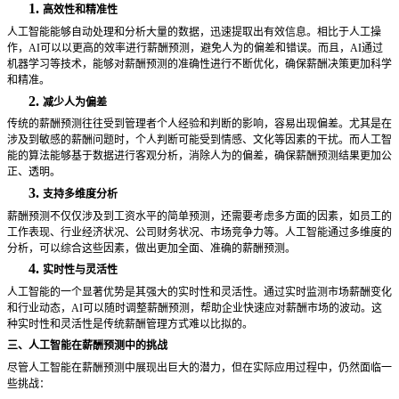
1.
高效性和精准性
人工智能能够自动处理和分析大量的数据，迅速提取出有效信息。相比于人工操
作，
AI可以以更高的效率进行薪酬预测，避免人为的偏差和错误。而且，AI通过
机器学习等技术，能够对薪酬预测的准确性进行不断优化，确保薪酬决策更加科学
和精准。
2.
减少人为偏差
传统的薪酬预测往往受到管理者个人经验和判断的影响，容易出现偏差。尤其是在
涉及到敏感的薪酬问题时，个人判断可能受到情感、文化等因素的干扰。而人工智
能的算法能够基于数据进行客观分析，消除人为的偏差，确保薪酬预测结果更加公
正、透明。
3.
支持多维度分析
薪酬预测不仅仅涉及到工资水平的简单预测，还需要考虑多方面的因素，如员工的
工作表现、行业经济状况、公司财务状况、市场竞争力等。人工智能通过多维度的
分析，可以综合这些因素，做出更加全面、准确的薪酬预测。
4.
实时性与灵活性
人工智能的一个显著优势是其强大的实时性和灵活性。通过实时监测市场薪酬变化
和行业动态，
AI可以随时调整薪酬预测，帮助企业快速应对薪酬市场的波动。这
种实时性和灵活性是传统薪酬管理方式难以比拟的。
三、人工智能在薪酬预测中的挑战
尽管人工智能在薪酬预测中展现出巨大的潜力，但在实际应用过程中，仍然面临一
些挑战：