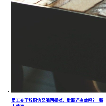
员工交了辞职信又骗回撕掉，辞职还有效吗？- 薪