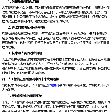
1.
数据质量和隐私问题
人工智能的核心是数据，而数据的质量直接影响到预测结果的准确性。如果企业所
收集的数据不完整、不准确或者存在偏差，
AI的预测结果就可能失真。此外，薪
酬数据往往涉及到员工的个人隐私，企业在使用AI进行薪酬预测时，必须确保数
据的安全性和隐私保护，避免数据泄露带来的风险。
2.
算法的透明度和可解释性
尽管
AI能够做出精准的预测，但其背后的算法模型往往较为复杂，很多时候缺乏
足够的透明度和可解释性。这使得企业管理者和员工很难理解AI是如何得出薪酬
预测结果的。这种“黑箱”问题可能导致员工对薪酬决策的信任度下降，影响薪酬管
理的效果。
3.
技术和人员的适应问题
人工智能在薪酬预测中的应用需要高水平的技术支持和专业人员。很多企业可能缺
乏足够的
AI技术储备和相关人才，导致无法充分利用AI的优势。与此同时，员工
和管理者对人工智能的接受程度和适应性也可能存在差异，企业需要进行适当的培
训和支持，以便顺利推进AI应用。
四、人工智能在薪酬预测中的未来发展趋势
随着技术的不断进步，人工智能在
薪酬预测
中的应用将不断深化，并朝着以下几个
方向发展：
1.
更加智能化的预测系统
未来，人工智能将不断提高预测模型的智能化程度，结合更多的数据源，如员工的
工作态度、团队协作能力等软性因素，提升预测的全面性和精确度。此外，
AI将
通过深度学习等技术，不断优化预测算法，进一步提高薪酬预测的准确性和个性