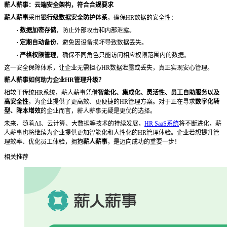
薪人薪事：云端安全架构，符合合规要求
薪人薪事
采用
银行级数据安全防护体系
，确保
HR数据的安全性：
·
数据加密存储
，防止外部攻击和内部泄露。
·
定期自动备份
，避免因设备损坏导致数据丢失。
·
严格权限管理
，确保不同角色只能访问相应权限范围内的数据。
这一安全保障体系，让企业无需担心
HR数据泄露或丢失，真正实现安心管理。
薪人薪事如何助力企业
HR管理升级？
相较于传统
HR系统，薪人薪事凭借
智能化、集成化、灵活性、员工自助服务以及
高安全性
，为企业提供了更高效、更便捷的
HR管理方案。对于正在寻求
数字化转
型、降本增效
的企业而言，薪人薪事无疑是更优的选择。
未来，随着
AI、云计算、大数据等技术的持续发展，
HR SaaS系统
将不断进化，薪
人薪事也将继续为企业提供更加智能化和人性化的HR管理体验。企业若想提升管
理效率、优化员工体验，拥抱
薪人薪事
，是迈向成功的重要一步！
相关推荐