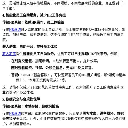
这一灵活性让薪人薪事能够服务于不同规模、不同发展阶段的企业，真正做到
“千
企千面”。
4. 智能化员工自助服务，减少HR工作负担
传统
HR系统：依赖HR操作，员工体验差
传统
HR系统
缺乏智能化的员工自助功能，员工需要依赖HR完成各种日常事务，如
请假、加班申请、薪资查询等。这不仅增加了HR的工作量，也降低了员工的满意
度。
薪人薪事：自助平台，提升员工体验
薪人薪事
提供
智能化员工自助服务
，让员工可以
自主办理
HR相关事务
，例如：
·
在线提交请假、加班申请
，自动流转至审批人，提升效率。
·
随时查看薪资、社保、公积金信息
，无需
HR反复解答。
·
智能
Chatbot
（智能客服），可快速解答员工的
HR相关问题，如“如何申请年
假？”、“本月工资何时发放？”等。
这一功能不仅减少了
HR团队的重复性事务工作，还大幅提升了员工的满意度和企
业的数字化办公体验。
5. 数据安全与合规性保障
传统
HR系统：本地存储，数据风险高
传统
HR系统
通常采用本地服务器存储数据，容易受到
黑客攻击、设备损坏、数据
丢失
等安全风险。此外，企业在数据存储和管理过程中需要额外投入
IT人力进行维
护，增加运营成本。