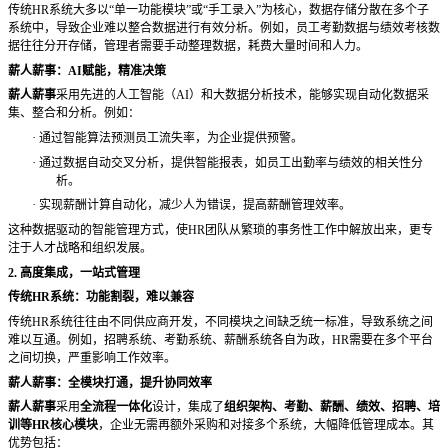
传统
HR系统大多以“单一功能模块”或“手工录入”为核心，数据存储分散在多个子
系统中，导致企业难以整合数据进行有效分析。例如，员工考勤数据与绩效考核数
据往往分开存储，管理者需要手动整理数据，耗费大量时间和人力。
薪人薪事：
AI赋能，精准决策
薪人薪事
采用先进的人工智能（
AI）和大数据分析技术，能够实现自动化数据采
集、整合和分析。例如：
·
通过智能算法预测员工流失率，为企业提供预警。
·
通过数据自动交叉分析，提供智能报表，如员工出勤率与绩效的相关性分
析。
·
实现薪酬计算自动化，减少人为错误，提高薪酬管理效率。
这种数据驱动的智能管理方式，使
HR团队从繁琐的事务性工作中解放出来，更专
注于人才战略和组织发展。
2. 高度集成，一站式管理
传统
HR系统：功能割裂，难以兼容
传统
HR系统往往由不同供应商开发，不同模块之间缺乏统一标准，导致系统之间
难以互通。例如，招聘系统、考勤系统、薪酬系统各自为政，HR需要在多个平台
之间切换，严重影响工作效率。
薪人薪事：全模块打通，提升协同效率
薪人薪事
采用
全流程一体化
设计，集成了
组织架构、考勤、薪酬、绩效、招聘、培
训等
HR核心模块
，企业无需再额外采购和对接多个系统，大幅降低管理成本。其
优势包括：