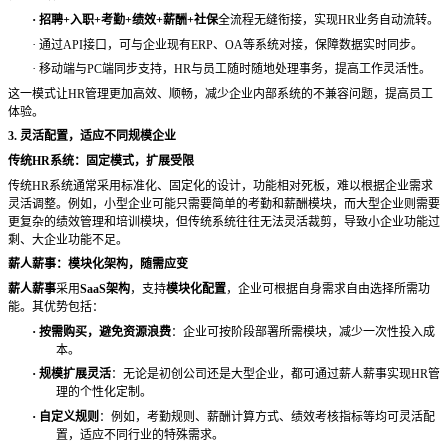
·
招聘
+入职+考勤+绩效+薪酬+社保
全流程无缝衔接，实现
HR业务自动流转。
·
通过
API接口，可与企业现有ERP、OA等系统对接，保障数据实时同步。
·
移动端与
PC端同步支持，HR与员工随时随地处理事务，提高工作灵活性。
这一模式让
HR管理更加高效、顺畅，减少企业内部系统的不兼容问题，提高员工
体验。
3. 灵活配置，适应不同规模企业
传统
HR系统：固定模式，扩展受限
传统
HR系统通常采用标准化、固定化的设计，功能相对死板，难以根据企业需求
灵活调整。例如，小型企业可能只需要简单的考勤和薪酬模块，而大型企业则需要
更复杂的绩效管理和培训模块，但传统系统往往无法灵活裁剪，导致小企业功能过
剩、大企业功能不足。
薪人薪事：模块化架构，随需应变
薪人薪事
采用
SaaS架构
，支持
模块化配置
，企业可根据自身需求自由选择所需功
能。其优势包括：
·
按需购买，避免资源浪费
：企业可按阶段部署所需模块，减少一次性投入成
本。
·
规模扩展灵活
：无论是初创公司还是大型企业，都可通过薪人薪事实现
HR管
理的个性化定制。
·
自定义规则
：例如，考勤规则、薪酬计算方式、绩效考核指标等均可灵活配
置，适应不同行业的特殊需求。