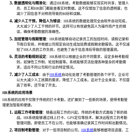
3.
数据透明化与精准化
：通过
HR系统，考勤数据能够实现实时共享，管理人
员、员工和HR部门都能查看实时数据。这不仅增加了信息的透明度，也
减少了因信息不对称而导致的纠纷和误解。
4.
减少人工干预，降低人为错误
：
HR系统的数据处理完全由软件自动完成，
大大减少了人工干预的环节。这样可以有效避免因人为操作而产生的错
误，确保考勤数据的准确性。
5.
加班管理与假期管理
：
HR系统能够自动记录员工的加班时间、请假记录和
节假日安排，并根据公司规定自动生成加班费或假期余额报告。这不仅减
轻了HR人员的工作负担，也避免了由于信息滞后导致的管理漏洞。
6.
灵活的考勤规则设定
：
HR系统可以根据企业的不同需求，设定多种考勤规
则，如弹性工作制、轮班制度等。系统能够灵活处理各种复杂的考勤需
求，适应不同公司和行业的特定情况。
7.
减少了人工成本
：由于
HR系统
自动化处理了考勤管理的各个环节，企业可
以大大减少人工核算的需求，降低了人工成本。这对于企业来说，不仅提
高了效率，还节省了开支。
HR系统的应用场景
HR系统的应用不仅限于传统的打卡考勤，还扩展到了一些新的场景，使得考勤管
理更加智能和便捷。
1.
远程工作考勤管理
：随着远程工作的兴起，传统的考勤方式面临了新的挑
战。
HR系统能够通过线上打卡、GPS定位等技术，解决远程员工的考勤
管理问题。即使员工不在公司，也能够准确记录其工作时间和出勤情况。
2.
项目制考勤管理
：对于一些项目制的公司，
HR系统
能够根据项目进度、工