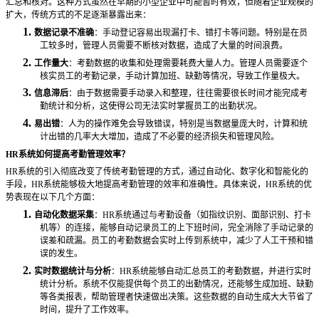
汇总和核对。这种方式虽然在早期的小型企业中可能暂时有效，但随着企业规模的
扩大，传统方式的不足逐渐暴露出来：
1.
数据记录不准确
：手动登记容易出现漏打卡、错打卡等问题。特别是在员
工较多时，管理人员需要不断核对数据，造成了大量的时间浪费。
2.
工作量大
：考勤数据的收集和处理需要耗费大量人力。管理人员需要逐个
核实员工的考勤记录，手动计算加班、缺勤等情况，导致工作量极大。
3.
信息滞后
：由于数据需要手动录入和整理，往往需要很长时间才能完成考
勤统计和分析，这使得公司无法实时掌握员工的出勤状况。
4.
易出错
：人为的操作难免会导致错误，特别是当数据量庞大时，计算和统
计出错的几率大大增加，造成了不必要的经济损失和管理风险。
HR系统如何提高考勤管理效率？
HR系统的引入彻底改变了传统考勤管理的方式，通过自动化、数字化和智能化的
手段，HR系统能够极大地提高考勤管理的效率和准确性。具体来说，HR系统的优
势表现在以下几个方面：
1.
自动化数据采集
：
HR系统通过与考勤设备（如指纹识别、面部识别、打卡
机等）的连接，能够自动记录员工的上下班时间，完全消除了手动记录的
误差和疏漏。员工的考勤数据会实时上传到系统中，减少了人工干预和错
误的发生。
2.
实时数据统计与分析
：
HR系统能够自动汇总员工的考勤数据，并进行实时
统计分析。系统不仅能提供每个员工的出勤情况，还能够生成加班、缺勤
等各类报表，帮助管理者快速做出决策。这些数据的自动生成大大节省了
时间，提升了工作效率。