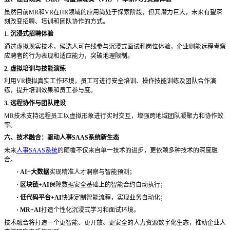
虽然目前
MR和VR在HR领域的应用尚处于探索阶段，但其潜力巨大，未来有望深
刻改变招聘、培训和团队协作的方式。
1. 沉浸式招聘体验
通过虚拟现实技术，候选人可在线参与沉浸式面试和岗位体验，企业则能远程考察
应聘者的行为表现和适应能力，突破地理限制。
2. 虚拟培训与技能演练
利用
VR模拟真实工作环境，员工可进行安全培训、操作技能训练及团队合作演
练，提升培训效果和员工参与度。
3. 远程协作与团队建设
MR技术支持远程员工以虚拟形象进行实时交互，增强跨地域团队凝聚力和协作效
率。
六、技术融合：驱动人事
SAAS系统新生态
未来
人事SAAS系统
的颠覆不仅来自单一技术的进步，更依赖多种技术的深度融
合。
·
AI+大数据
实现精准人才洞察与智能预测；
·
区块链
+AI
保障数据安全基础上的智能合约自动执行；
·
低代码平台
+AI
快速定制智能流程，实现业务自动化；
·
MR+AI
打造个性化沉浸式学习和面试环境。
技术融合将打造一个更智能、更开放、更安全的人力资源数字化生态，推动企业人