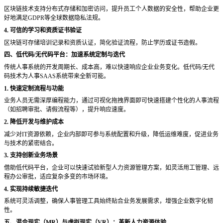
区块链技术支持分布式存储和加密访问，提升员工个人数据的安全性，帮助企业更
好地满足
GDPR等全球数据隐私法规。
4. 可信的学习和资质证书验证
区块链可存储培训记录和资质认证，简化验证流程，防止学历或证书造假。
四、低代码
/无代码平台：加速系统定制与迭代
传统人事系统的开发周期长、成本高，难以快速响应企业业务变化。低代码
/无代
码技术为人事SAAS系统带来全新可能。
1. 快速定制流程与功能
业务人员无需深厚编程能力，通过可视化拖拽界面即可快速搭建个性化的人事流程
（如招聘审批、请假流程等），提升响应速度。
2. 降低开发与维护成本
减少对
IT资源依赖，企业内部即可参与系统配置和升级，降低运维难度，促进业务
与技术的紧密结合。
3. 支持创新业务场景
借助低代码平台，企业可以快速试验新型人力资源管理方案，如灵活用工管理、远
程办公审批，适应复杂多变的市场环境。
4. 实现持续敏捷迭代
系统可灵活调整，确保人事管理工具始终贴合业务发展需求，增强企业数字化韧
性。
五、混合现实（
MR）与虚拟现实（VR）：革新人力资源体验