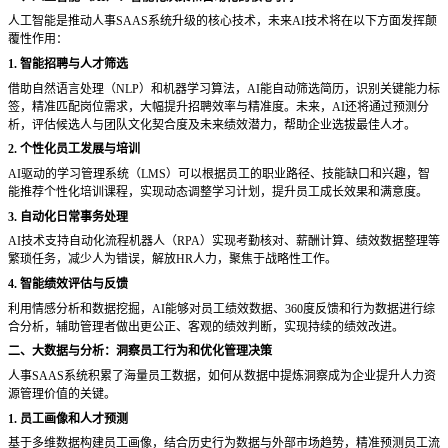
人工智能是推动人事
SAAS系统升级的核心技术，未来AI技术将在以下方面发挥颠
覆性作用：
1. 智能招聘与人才筛选
借助自然语言处理（
NLP）和机器学习算法，AI能自动筛选简历，识别关键能力标
签，精准匹配岗位需求，大幅提升招聘效率与精准度。未来，AI还将通过预测分
析，评估候选人与团队文化契合度及未来绩效潜力，帮助企业选拔最佳人才。
2. 个性化员工发展与培训
AI驱动的学习管理系统（LMS）可以根据员工的职业路径、技能缺口和兴趣，智
能推荐个性化培训课程，实现动态调整学习计划，提升员工成长效果和满意度。
3. 自动化日常事务处理
AI技术支持自动化流程机器人（RPA）实现考勤核对、薪酬计算、绩效数据整理等
繁琐任务，减少人为错误，解放HR人力，聚焦于战略性工作。
4. 智能绩效评估与反馈
利用情感分析和数据挖掘，
AI能够对员工绩效数据、360度反馈和行为数据进行综
合分析，辅助管理者做出更公正、客观的绩效判断，实现持续的绩效改进。
二、大数据与分析：洞察员工行为和优化管理决策
人事
SAAS系统积累了海量员工数据，如何从数据中提炼洞察成为企业提升人力资
源管理价值的关键。
1. 员工画像和人才预测
基于多维数据构建员工画像，结合历史行为数据与外部市场趋势，精准预测员工流