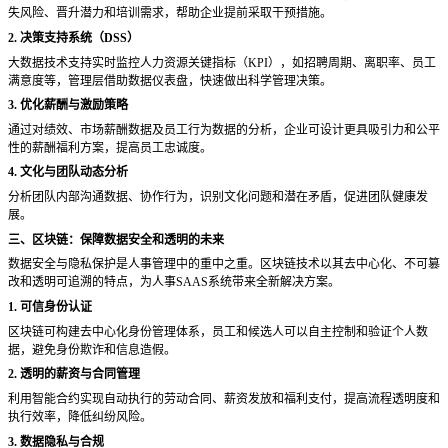
失风险、晋升潜力和培训需求，帮助企业提前采取干预措施。
2. 决策支持系统（DSS）
大数据技术支持实时监控人力资源关键指标（
KPI），如招聘周期、离职率、员工
满意度等，管理层借助数据仪表盘，快速做出科学管理决策。
3. 优化薪酬与激励策略
通过对绩效、市场薪酬数据及员工行为数据的分析，企业可设计更具吸引力和公平
性的薪酬福利方案，提高员工忠诚度。
4. 文化与团队动态分析
分析团队内部沟通数据、协作行为，识别文化问题和潜在矛盾，促进团队健康发
展。
三、区块链：保障数据安全和透明的未来
数据安全与隐私保护是人事管理中的重中之重。区块链技术以其去中心化、不可篡
改和透明可追溯的特点，为人事
SAAS系统带来全新解决方案。
1. 可信身份认证
区块链可构建去中心化身份管理体系，员工和候选人可以自主控制和验证个人数
据，避免身份欺诈和信息造假。
2. 透明的薪资与合同管理
利用智能合约实现自动执行的劳动合同、薪资发放和福利支付，提高流程透明度和
执行效率，降低纠纷风险。
3. 数据隐私与合规