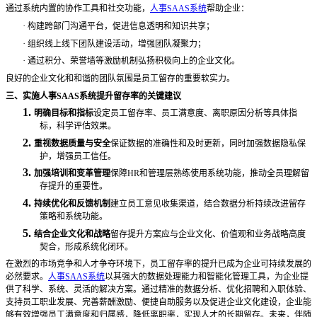
通过系统内置的协作工具和社交功能，
人事SAAS系统
帮助企业：
·
构建跨部门沟通平台，促进信息透明和知识共享；
·
组织线上线下团队建设活动，增强团队凝聚力；
·
通过积分、荣誉墙等激励机制弘扬积极向上的企业文化。
良好的企业文化和和谐的团队氛围是员工留存的重要软实力。
三、实施人事
SAAS系统提升留存率的关键建议
1.
明确目标和指标
设定员工留存率、员工满意度、离职原因分析等具体指
标，科学评估效果。
2.
重视数据质量与安全
保证数据的准确性和及时更新，同时加强数据隐私保
护，增强员工信任。
3.
加强培训和变革管理
保障
HR和管理层熟练使用系统功能，推动全员理解留
存提升的重要性。
4.
持续优化和反馈机制
建立员工意见收集渠道，结合数据分析持续改进留存
策略和系统功能。
5.
结合企业文化和战略
留存提升方案应与企业文化、价值观和业务战略高度
契合，形成系统化闭环。
在激烈的市场竞争和人才争夺环境下，员工留存率的提升已成为企业可持续发展的
必然要求。
人事SAAS系统
以其强大的数据处理能力和智能化管理工具，为企业提
供了科学、系统、灵活的解决方案。通过精准的数据分析、优化招聘和入职体验、
支持员工职业发展、完善薪酬激励、便捷自助服务以及促进企业文化建设，企业能
够有效增强员工满意度和归属感，降低离职率，实现人才的长期留存。未来，伴随