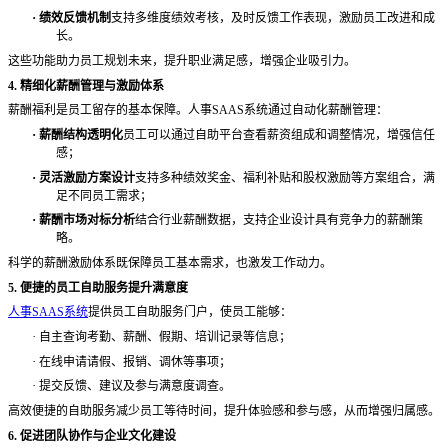
·
绩效反馈机制
支持多维度绩效考核，及时反馈工作表现，激励员工改进和成
长。
这些功能助力员工规划未来，提升职业满足感，增强企业吸引力。
4. 精细化薪酬管理与激励体系
薪酬福利是员工留存的基本保障。人事
SAAS系统通过自动化薪酬管理：
·
薪酬结构透明化
员工可以通过自助平台查看薪资组成和调整情况，增强信任
感；
·
灵活激励方案设计
支持多种绩效奖金、福利补贴和股权激励等方案组合，满
足不同员工需求；
·
薪酬市场对标分析
结合行业薪酬数据，支持企业设计具有竞争力的薪酬策
略。
科学的薪酬激励体系既保障员工基本需求，也激发工作动力。
5. 便捷的员工自助服务提升满意度
人事SAAS系统
提供员工自助服务门户，使员工能够：
·
自主查询考勤、薪酬、假期、培训记录等信息；
·
在线申请请假、报销、调休等事项；
·
提交反馈、建议及参与满意度调查。
高效便捷的自助服务减少员工等待时间，提升体验感和参与感，从而增强归属感。
6. 促进团队协作与企业文化建设