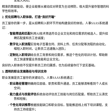
变成大风险。
精准的数据驱动，使企业能够从被动应对转变为主动预防，极大提升留存管理的科
学性和效率。
2. 优化招聘与入职体验，打造“良好开端”
员工留存的第一步，是从招聘和入职环节开始构建良好的体验。人事
SAAS系统通
过：
·
智能筛选和匹配
利用
AI技术筛选符合企业文化和岗位需求的候选人，提升招
聘匹配度和员工忠诚度；
·
数字化入职流程
实现电子签署合同、资料上传、任务分配等流程的自动化，
缩短入职时间，让新员工迅速融入团队；
·
定制化入职培训
结合员工背景和岗位需求，推送个性化的培训计划，帮助新
员工快速掌握业务技能和企业文化。
良好的入职体验不仅提升新员工的归属感，也为后续留存打下坚实基础。
3. 透明的职业发展路径与培训支持
职业发展是员工留存的关键动力。人事
SAAS系统通过：
·
职业路径管理
明确岗位层级、职责和晋升通道，员工能够清晰看到个人成长
空间；
·
能力盘点与技能评估
系统自动评估员工技能与岗位匹配度，帮助员工认清优
势和短板；
·
个性化培训推荐
根据技能缺口和职业目标，智能推送线上线下培训课程，支
持员工持续提升；