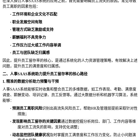
在深入探讨人事
SAAS系统的应用之前，首先需要明确员工流失的原因。常见导致
员工离职的因素包括：
·
工作环境和企业文化不匹配
·
职业发展空间有限
·
管理方式缺乏激励或支持
·
薪酬福利不具竞争力
·
工作压力过大或工作内容单调
·
员工与团队缺乏归属感
因此，提升员工留存率的核心，是通过系统化的人力资源管理策略，有效解决上述
问题，提升员工的满意度和归属感。
二、人事
SAAS系统助力提升员工留存率的核心路径
1. 精准的数据分析助力预警与干预
人事
SAAS系统能够实时收集和整合员工的多维数据，如工作表现、考勤、满意度
调查、薪酬变动、培训记录、员工反馈等。通过大数据分析和机器学习算法，系统
能够：
·
预测员工离职风险
识别出高流失风险员工，帮助
HR及管理层提前采取针对性
措施；
·
发现影响员工留存的关键因素
通过数据挖掘分析岗位、部门、工作内容等维
度对员工流失的影响，支持优化调整；
·
动态监控团队健康状况
及时掌握员工满意度和工作压力变化，防止小问题演