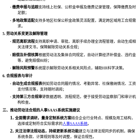
·
缴费申报与追踪
支持线上社保、公积金申报及缴费记录管理，保障缴费及时
足额；
·
多地政策适配
支持多地区社保公积金政策灵活配置，满足跨区域用工合规需
求。
5. 劳动关系变更及解除管理
·
规范离职流程
支持离职申请、审批、离职手续办理全流程管理，自动生成相
关法律文书，保障解除劳动关系合规；
·
赔偿及补偿核算
根据劳动法及集体合同规定，自动计算经济补偿金、违约金
等，避免赔偿纠纷；
·
解除风险预警
系统提示解除劳动关系相关风险点，辅助
HR科学决策。
6. 合规报表与审计
·
自动生成合规报表
例如劳动合同履约情况、考勤异常、社保缴纳情况、工资
支付情况等，支持随时调阅；
·
支持第三方合规审计
数据透明、流程规范，便于接受劳动监察部门和审计机
构检查。
三、推动劳动法合规的人事
SAAS系统实施建议
1.
全面需求调研，量身定制系统方案
结合企业行业特点、规模及用工结构，
选择或定制符合实际需求的
人事SAAS系统
。
2.
关注法律法规动态，持续更新系统功能
建立与法律法规同步的机制，确保
系统条款、计算规则等及时调整，保证合规性。