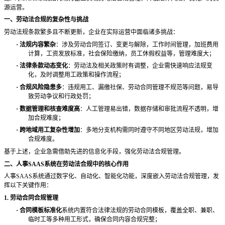
源运营。
一、劳动法合规的复杂性与挑战
劳动法规条款繁多且不断更新，企业在实际运营中面临诸多挑战：
·
法规内容繁杂
：涉及劳动合同签订、变更与解除，工作时间管理，加班费用
计算，工资发放标准，社会保险缴纳，员工休假权益等，管理难度大；
·
法律条款动态变化
：劳动法及相关政策时有调整，企业需快速响应法规变
化，及时调整用工政策和操作流程；
·
合规风险隐患多
：违规用工、漏缴社保、劳动合同管理不规范等问题，易导
致劳动争议和行政处罚；
·
数据管理和核查难度高
：人工管理易出错，数据存储和审批流程不透明，增
加合规难度；
·
跨地域用工复杂性增加
：多地分支机构需同时遵守不同地区劳动法规，增加
合规难度。
基于上述，企业急需借助先进的信息化手段，强化劳动法合规管理。
二、人事
SAAS系统在劳动法合规中的核心作用
人事
SAAS系统通过数字化、自动化、智能化功能，深度嵌入劳动法合规管理，发
挥以下关键作用：
1. 劳动合同合规管理
·
合同模板标准化
系统内置符合法律法规的劳动合同模板，覆盖全职、兼职、
临时工等多种用工形式，确保合同内容合规完整；