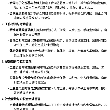
·
合同电子化签署与存储
支持电子合同签署及自动归档，减少纸质合同管理风
险，实现合同全生命周期管理，包括签订、续签、变更和终止；
·
合同履约监控
自动提醒合同期限及续签时间，规避无效合同风险，防止合同
逾期未续签导致的法律纠纷。
2. 工作时间与考勤管理
·
精准考勤数据采集
支持多种考勤方式（指纹、人脸识别、手机定位等），确
保考勤数据真实有效；
·
自动工时与加班计算
根据劳动法相关规定，自动计算标准工时、加班时间及
对应加班费，避免违规支付或漏付；
·
休息休假管理
自动统计法定节假日、年休假、病假、产假等各类假期，确保
员工休假权利依法保障。
3. 薪酬核算与支付合规
·
工资组成与核算规范
按照劳动法及地方政策自动拆分基本工资、津贴、奖
金、补贴等，计算应发工资；
·
扣款与代扣代缴合规
系统自动扣除社会保险、公积金、个人所得税等，确保
扣款项目及比例符合规定；
·
工资支付及时性与透明性
支持按时发放工资，并提供电子工资单查询，提升
薪酬管理透明度。
4. 社会保险与公积金合规管理
·
自动计算缴纳基数与比例
根据员工工资自动计算社保和公积金缴纳基数，匹
配最新政策比例；