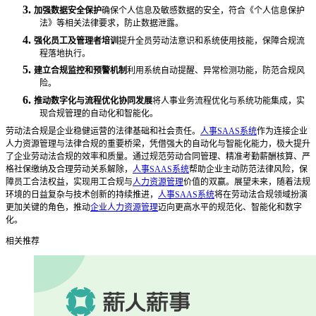
3.
加强数据安全保护
确保个人信息及敏感数据的安全，符合《个人信息保护
法》等相关法律要求，防止数据泄露。
4.
强化员工及管理者培训
提升全员劳动法意识和系统使用技能，保障合规流
程落地执行。
5.
建立合规监控和预警机制
利用系统自动提醒、异常检测功能，防范合规风
险。
6.
推动数字化与流程优化协同发展
将人事业务流程优化与系统功能集成，实
现合规管理的自动化和智能化。
劳动法合规是企业稳健运营的法律基础和社会责任。
人事SAAS系统
作为连接企业
人力资源管理与法律合规的重要桥梁，凭借强大的自动化与智能化能力，极大提升
了企业劳动法合规的效率和质量。通过规范劳动合同管理、精准考勤薪酬核算、严
格社保缴纳及合理劳动关系解除，
人事SAAS系统
帮助企业主动防范法律风险，保
障员工合法权益，实现用工合规与
人力资源管理
价值的双赢。展望未来，随着法规
环境的日益复杂与技术创新的持续推进，
人事SAAS系统
将在劳动法合规领域扮演
更加关键的角色，推动
企业人力资源管理
迈向更高水平的规范化、智能化和数字
化。
相关推荐