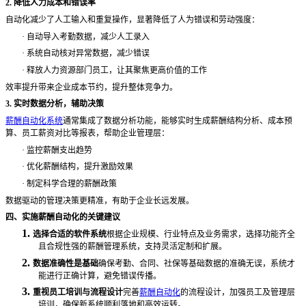
2. 降低人力成本和错误率
自动化减少了人工输入和重复操作，显著降低了人为错误和劳动强度：
·
自动导入考勤数据，减少人工录入
·
系统自动核对异常数据，减少错误
·
释放人力资源部门员工，让其聚焦更高价值的工作
效率提升带来企业成本节约，提升整体竞争力。
3. 实时数据分析，辅助决策
薪酬自动化系统
通常集成了数据分析功能，能够实时生成薪酬结构分析、成本预
算、员工薪资对比等报表，帮助企业管理层：
·
监控薪酬支出趋势
·
优化薪酬结构，提升激励效果
·
制定科学合理的薪酬政策
数据驱动的管理决策更精准，有助于企业长远发展。
四、实施薪酬自动化的关键建议
1.
选择合适的软件系统
根据企业规模、行业特点及业务需求，选择功能齐全
且合规性强的薪酬管理系统，支持灵活定制和扩展。
2.
数据准确性是基础
确保考勤、合同、社保等基础数据的准确无误，系统才
能进行正确计算，避免错误传播。
3.
重视员工培训与流程设计
完善
薪酬自动化
的流程设计，加强员工及管理层
培训，确保新系统顺利落地和高效运转。