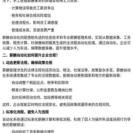
况下，手工处理薪酬事务的弊端显现得尤为突出：
·
计算错误导致员工薪资争议
·
税务和社保合规风险增加
·
处理流程长，影响员工满意度
·
管理成本高，资源浪费严重
薪酬自动化则是借助先进的信息技术和专业薪酬管理系统，实现从数据采集、工资
核算、税务计算、社保缴纳到报表生成的全流程自动化处理。通过自动化，企业可
以减少人为失误，保障数据准确，提升管理水平。
二、薪酬自动化如何提升企业合规？
1. 动态更新法规，确保政策合规
薪酬管理涉及的法律法规包括劳动法、税法、社保法等，政策复杂多变。薪酬自动
化系统通常集成了专业的法规数据库，能够自动更新国家和地方的最新政策：
·
自动调整个税起征点、税率和扣除项
·
精准计算社保、公积金基数及缴纳比例
·
及时反映劳动合同、加班费等相关规定
这样，企业就能实时响应法规变化，避免因政策疏漏带来的合规风险。
2. 标准化流程，避免人为违规
自动化系统通过标准化薪酬计算和审批流程，杜绝了因人为操作失误或违规行为导
致的薪酬错误：
·
自动校验工资条数据合理性