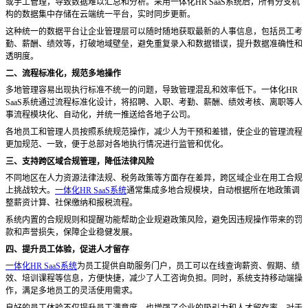
或手工管理，导致数据难以汇总和分析。采用一体化
HR SaaS系统后，所有分支机
构的数据集中存储在云端统一平台，实时同步更新。
这种统一的数据平台让企业管理层可以随时随地获取最新的人事信息，包括员工考
勤、薪酬、绩效等，打破地域壁垒，避免重复录入和数据错误，提升数据准确性和
透明度。
二、流程标准化，规范多地操作
多地管理容易出现执行标准不统一的问题，导致管理混乱和效率低下。一体化
HR
SaaS系统通过流程标准化设计，将招聘、入职、考勤、薪酬、绩效考核、离职等人
事流程模块化、自动化，并统一推送给各地子公司。
各地员工和管理人员按照系统规范操作，减少人为干预和差错，使企业的管理流程
更加规范、一致，便于总部对各地执行情况进行监管和优化。
三、支持跨区域合规管理，降低法律风险
不同地区在人力资源法律法规、税务政策等方面存在差异，跨区域企业在用工合规
上挑战较大。
一体化HR SaaS系统
通常集成多地合规模块，自动根据所在地政策调
整薪资计算、社保缴纳和报税流程。
系统内置的合规规则和提醒功能帮助企业规避政策风险，避免因违规操作带来的罚
款和声誉损失，保障企业稳健发展。
四、提升员工体验，促进人才留存
一体化HR SaaS系统
为员工提供自助服务门户，员工可以在线查询薪资、假期、绩
效、培训课程等信息，方便快捷，减少了人工咨询负担。同时，系统支持移动端操
作，满足多地员工的灵活使用需求。
良好的员工体验不仅提升员工满意度，也增强了企业的吸引力和人才留存率，对于