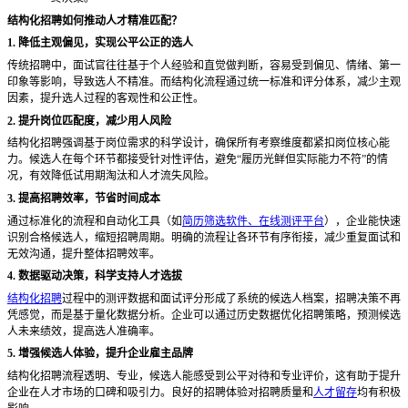
结构化招聘如何推动人才精准匹配？
1. 降低主观偏见，实现公平公正的选人
传统招聘中，面试官往往基于个人经验和直觉做判断，容易受到偏见、情绪、第一
印象等影响，导致选人不精准。而结构化流程通过统一标准和评分体系，减少主观
因素，提升选人过程的客观性和公正性。
2. 提升岗位匹配度，减少用人风险
结构化招聘强调基于岗位需求的科学设计，确保所有考察维度都紧扣岗位核心能
力。候选人在每个环节都接受针对性评估，避免
“履历光鲜但实际能力不符”的情
况，有效降低试用期淘汰和人才流失风险。
3. 提高招聘效率，节省时间成本
通过标准化的流程和自动化工具（如
简历筛选软件、在线测评平台
），企业能快速
识别合格候选人，缩短招聘周期。明确的流程让各环节有序衔接，减少重复面试和
无效沟通，提升整体招聘效率。
4. 数据驱动决策，科学支持人才选拔
结构化招聘
过程中的测评数据和面试评分形成了系统的候选人档案，招聘决策不再
凭感觉，而是基于量化数据分析。企业可以通过历史数据优化招聘策略，预测候选
人未来绩效，提高选人准确率。
5. 增强候选人体验，提升企业雇主品牌
结构化招聘流程透明、专业，候选人能感受到公平对待和专业评价，这有助于提升
企业在人才市场的口碑和吸引力。良好的招聘体验对招聘质量和
人才留存
均有积极