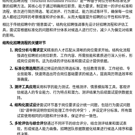
结构化招聘流程（
Structured Recruitment Process）是一种基于岗位分析和标准化步
骤的招聘方法。其核心在于通过明确岗位职责、能力要求，制定统一的评价标准和
流程，依次进行简历筛选、笔试测评、行为面试、能力测试等环节，确保每一位候
选人都经过同样的考察维度和评价体系，从而大幅度提升招聘的公平性和科学性。
相比于传统招聘中的
“随意面试”，结构化招聘强调事先设计好招聘流程和评估工
具，面试官根据标准化的问题和评分体系对候选人进行打分，减少人为偏见对结果
的影响。
结构化招聘流程的关键环节
1.
岗位分析与需求定义
精准的人才匹配从清晰的岗位需求开始。结构化流程
强调在招聘前对岗位职责、工作内容、所需技能和素质进行深入分析，形
成岗位说明书。这为后续的评估标准和面试设计提供依据。
2.
标准化筛选简历
通过预设的简历筛选标准，包括教育背景、工作经验、专
业技能等，快速筛选出符合岗位基础要求的候选人，提高简历筛选效率和
准确度。
3.
测评工具应用
采用科学的能力测试、性格测评、情景模拟等工具，客观评
估候选人的专业能力、行为特点和潜力。测评结果为后续面试提供数据支
持。
4.
结构化面试设计
面试环节基于岗位要求设计统一问题，包括行为面试问题
（如
“请举例说明你如何处理工作中的冲突”），并设定评分标准。所有面
试官使用相同的问题和评分体系，保证评价一致性。
5.
多轮评估与综合评分
通过不同环节的综合评分，结合测评结果和面试表
现，形成候选人能力画像。招聘团队依据数据化结果进行候选人排序和最
终决策。