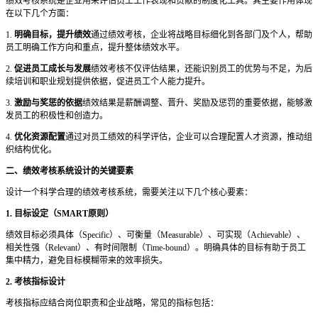
绩效考核系统是企业用来评估员工工作表现和贡献的制度化工具。其主要作用体现
在以下几个方面：
1.
明确目标，提升绩效
通过绩效考核，企业将战略目标细化到各部门及个人，帮助
员工明确工作方向和重点，提升整体绩效水平。
2.
促进员工成长与发展
绩效考核不仅评估结果，还能识别员工的优势与不足，为后
续培训和职业规划提供依据，促进员工个人能力提升。
3.
激励与奖惩的依据
绩效结果是薪酬调整、晋升、奖励及惩罚的重要依据，能够激
发员工的积极性和创造力。
4.
优化资源配置
通过对员工绩效的科学评估，企业可以合理配置人才资源，推动组
织结构优化。
二、绩效考核系统设计的关键要素
设计一个科学合理的绩效考核系统，需要关注以下几个核心要素：
1. 目标设定（SMART原则）
绩效目标必须具体（
Specific）、可衡量（Measurable）、可实现（Achievable）、
相关性强（Relevant）、有时间限制（Time-bound）。明确具体的目标有助于员工
集中精力，避免目标模糊带来的效率损失。
2. 考核指标设计
考核指标应结合岗位职责和企业战略，常见的指标包括：