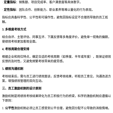
·
定量指标
：销售额、项目完成率、客户满意度等具体数字。
·
定性指标
：团队合作、创新能力、职业素养等难以量化的行为表现。
指标应具备科学性、公平性和可操作性，避免因指标设定不合理而导致的员工抵
触。
3. 多维度考核方式
结合自评、主管评估、同事互评、下属反馈等多角度评价，避免单一视角的偏颇，
使绩效考核更加客观全面。
4. 考核周期合理安排
根据企业和岗位特点，确定合适的考核周期（如季度、半年或年度），既保证绩效
反馈的及时性，又避免频繁考核带来的疲劳感。
5. 绩效沟通机制
考核结束后，需与员工进行绩效面谈，反馈考核结果，听取员工意见，沟通改进方
案，增强绩效管理的双向互动。
三、员工激励机制的设计原则
激励机制是将绩效考核结果转化为员工积极行为的桥梁，科学的激励机制应遵循以
下原则：
1.
公平性
激励机制必须让员工感受到公平合理，避免因分配不公导致的消极情绪。