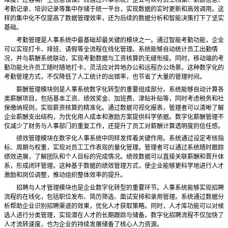
难度，还容易产生信息错误。而通过人事系统，企业可以将员工档案、薪酬信息、
考勤记录、培训记录等集中存储于统一平台，实现数据的实时更新和高效调用。这
样的集中化不仅提高了数据管理效率，还为后续的数据分析和智能决策打下了坚实
基础。
考勤管理是人事系统中最基础却最关键的模块之一。通过智能考勤功能，企业
可以实现打卡、排班、请假等全流程在线化管理。系统能够自动统计员工出勤情
况，并与薪酬系统联动，实现考勤数据与工资核算的无缝衔接。同时，移动端的考
勤功能允许员工随时随地打卡，灵活应对异地办公和远程办公场景。这种数字化的
考勤管理方式，不仅降低了人工统计的出错率，也节省了大量的管理时间。
薪酬管理模块则是人事系统数字化转型的重要组成部分。系统能够自动计算各
类薪酬项目，包括基本工资、绩效奖金、加班费、津贴补贴等，同时考虑税务和社
保缴纳规则，实现薪资核算的精准化。通过数据可视化报表，管理者可以清晰了解
企业薪酬支出结构，为优化用人成本和激励方案提供科学依据。数字化薪酬管理不
仅减少了财务与人事部门的重复工作，还提升了员工对薪酬计算透明度的信任感。
绩效管理模块在数字化人事系统中同样发挥着关键作用。系统通过设定考核指
标、周期与权重，实现对员工工作表现的量化管理。管理者可以通过系统随时跟踪
绩效进展，了解团队和个人目标的完成情况。绩效数据可以直接关联薪酬和晋升体
系，形成闭环管理。这种基于数据的绩效管理方式，使企业能够更科学地进行人才
激励和岗位调整，推动组织整体效率的提升。
招聘与人才管理模块也是企业数字化转型的重要环节。人事系统能够实现招聘
流程的在线化，包括职位发布、简历筛选、面试安排和录用管理。系统通过数据分
析帮助企业识别招聘渠道的效果，优化人才获取策略。同时，人才库功能可以对候
选人进行分类管理，实现潜在人才的长期跟踪与储备。数字化招聘流程不仅加快了
人才流转速度，也为企业的持续发展储备了核心人力资源。