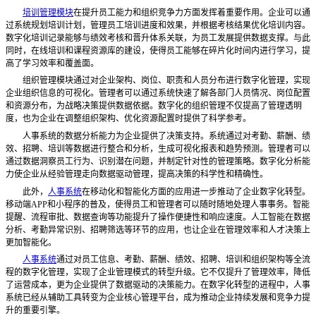
培训管理模块
在提升员工能力和组织竞争力方面发挥着重要作用。企业可以通
过系统规划培训计划，管理员工培训进度和效果，并根据考核结果优化培训内容。
数字化培训记录能够与绩效考核和晋升体系关联，为员工发展提供数据支撑。与此
同时，在线培训和课程资源库的建设，使得员工能够在碎片化时间内进行学习，提
高了学习效率和覆盖面。
组织管理模块通过对企业架构、岗位、职责和人员分布进行数字化管理，实现
企业组织信息的可视化。管理者可以通过系统快速了解各部门人员情况、岗位配置
和资源分布，为战略决策提供数据依据。数字化的组织管理不仅提高了管理透明
度，也为企业在调整组织架构、优化资源配置时提供了科学参考。
人事系统的数据分析能力为企业提供了决策支持。系统通过对考勤、薪酬、绩
效、招聘、培训等数据进行整合和分析，生成可视化报表和趋势预测。管理者可以
通过数据洞察员工行为、识别潜在问题，并制定针对性的管理策略。数字化分析能
力使企业从经验管理走向数据驱动管理，提高决策的科学性和精确性。
此外，
人事系统
在移动化和智能化方面的应用进一步推动了企业数字化转型。
移动端
APP和小程序的普及，使得员工和管理者可以随时随地处理人事事务。智能
提醒、流程审批、数据查询等功能提升了操作便捷性和响应速度。人工智能在数据
分析、考勤异常识别、招聘筛选等环节的应用，也让企业在管理效率和人才决策上
更加智能化。
人事系统
通过对员工信息、考勤、薪酬、绩效、招聘、培训和组织架构等全流
程的数字化管理，实现了企业管理模式的转型升级。它不仅提升了管理效率，降低
了运营成本，更为企业提供了数据驱动的决策能力。在数字化转型的进程中，人事
系统已经从辅助工具转变为企业核心管理平台，成为推动企业持续发展和竞争力提
升的重要引擎。