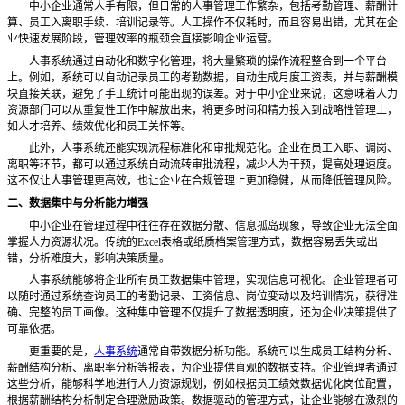
中小企业通常人手有限，但日常的人事管理工作繁杂，包括考勤管理、薪酬计
算、员工入离职手续、培训记录等。人工操作不仅耗时，而且容易出错，尤其在企
业快速发展阶段，管理效率的瓶颈会直接影响企业运营。
人事系统通过自动化和数字化管理，将大量繁琐的操作流程整合到一个平台
上。例如，系统可以自动记录员工的考勤数据，自动生成月度工资表，并与薪酬模
块直接关联，避免了手工统计可能出现的误差。对于中小企业来说，这意味着人力
资源部门可以从重复性工作中解放出来，将更多时间和精力投入到战略性管理上，
如人才培养、绩效优化和员工关怀等。
此外，人事系统还能实现流程标准化和审批规范化。企业在员工入职、调岗、
离职等环节，都可以通过系统自动流转审批流程，减少人为干预，提高处理速度。
这不仅让人事管理更高效，也让企业在合规管理上更加稳健，从而降低管理风险。
二、数据集中与分析能力增强
中小企业在管理过程中往往存在数据分散、信息孤岛现象，导致企业无法全面
掌握人力资源状况。传统的Excel表格或纸质档案管理方式，数据容易丢失或出
错，分析难度大，影响决策质量。
人事系统能够将企业所有员工数据集中管理，实现信息可视化。企业管理者可
以随时通过系统查询员工的考勤记录、工资信息、岗位变动以及培训情况，获得准
确、完整的员工画像。这种集中管理不仅提升了数据透明度，还为企业决策提供了
可靠依据。
更重要的是，
人事系统
通常自带数据分析功能。系统可以生成员工结构分析、
薪酬结构分析、离职率分析等报表，为企业提供直观的数据支持。企业管理者通过
这些分析，能够科学地进行人力资源规划，例如根据员工绩效数据优化岗位配置，
根据薪酬结构分析制定合理激励政策。数据驱动的管理方式，让企业能够在激烈的