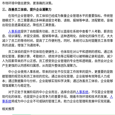
市场环境中做出更快、更准确的决策。
三、改善员工体验，提升企业凝聚力
在现代企业管理中，员工体验已经成为衡量企业管理水平的重要指标。传统管
理模式下，员工需要通过多种渠道提交考勤、请假、报销等申请，流程繁琐，容易
出现信息遗漏或延迟，降低员工满意度。
人事系统
提供了自助服务功能，员工可以直接在系统中查看个人考勤、薪资信
息、培训课程，并提交请假、报销等申请。这种透明化、自助化的操作方式，大大
减少了员工的等待时间，提高了工作便利性。同时，系统可以及时提醒员工各项事
务的进度，增强了沟通效率。
员工体验的提升不仅体现在便捷性上，也体现在对公平和透明的感知。通过系
统化管理，薪酬计算、考勤统计、绩效评估等过程都可以被明确记录和追踪，减少
人为因素带来的不公正感。员工感受到企业管理的专业性和透明度，自然会对企业
产生更强的认同感和归属感，从而提升整体团队凝聚力。
中小企业使用人事系统，带来的好处不仅仅是工作效率的提升，更重要的是数
据管理的规范化和员工体验的优化。通过自动化管理，企业能够有效降低人力成
本；通过数据集中与分析，企业能够实现科学决策；通过改善员工体验，企业能够
增强凝聚力与稳定性。
对于正处于发展阶段的中小企业而言，选择合适的
人事系统
，不仅是企业管理
现代化的体现，也是提升企业竞争力的重要手段。随着市场环境和技术的发展，
人
事系统
将成为中小企业不可或缺的管理工具，助力企业在管理和发展中实现双赢。
相关推荐