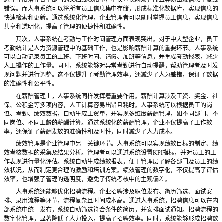
息往往散落在各个部门的文档或表格中，不仅查找麻烦，而且容易出现信息重复或
错误。而人事系统可以将所有员工信息集中存储，形成标准化数据库，实现信息的
快速检索和更新。通过系统化管理，企业管理者可以随时掌握员工信息，实现信息
共享和透明化，提高了管理的便捷性和准确性。
其次，人事系统在考勤与工作时间管理方面表现突出。对于中大型企业，员工
考勤统计是人力资源管理中的基础工作，也是影响薪酬计算的重要环节。人事系统
可以自动记录员工的上班、下班时间、请假、加班等信息，并生成考勤报表，减少
人工操作的工作量。同时，系统能够对异常考勤进行自动提醒，帮助管理者及时发
现问题并进行调整。这不仅提升了考勤管理效率，还减少了人为差错，保证了数据
的准确性和公平性。
在薪酬管理上，人事系统同样发挥着重要作用。薪酬计算涉及工资、奖金、社
保、公积金等多项内容，人工计算容易出错且耗时。人事系统可以根据员工的岗
位、考勤、绩效数据，自动生成工资单，并实现多维度薪酬管理，如不同部门、不
同岗位、不同工龄的薪酬计算。通过系统化的薪酬管理，企业不仅提高了工作效
率，还保证了薪酬发放的准确性和及时性，同时减少了人力成本。
绩效管理是企业管理中另一关键环节。人事系统可以实现绩效目标的制定、绩
效考核数据的采集及结果分析。管理者可以通过系统设置
KPI指标，并对员工的工
作表现进行量化评估。系统自动生成绩效报表，便于管理层了解各部门及员工的绩
效状况，从而制定更合理的激励和培训方案。绩效管理的数字化，不仅提高了评估
效率，也增强了管理的透明度，避免了传统考核中的主观偏差。
人事系统还能够优化招聘流程。企业招聘涉及职位发布、简历筛选、面试安
排、录用流程等环节，流程复杂且时间成本高。通过人事系统，招聘信息可以在内
部系统中统一发布，系统自动筛选符合条件的简历，并安排面试通知。招聘流程的
数字化管理，显著降低了人力投入，提高了招聘效率。同时，系统能够形成招聘数