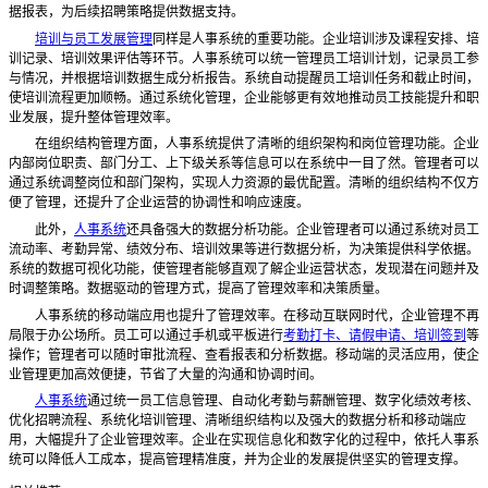
据报表，为后续招聘策略提供数据支持。
培训与员工发展管理
同样是人事系统的重要功能。企业培训涉及课程安排、培
训记录、培训效果评估等环节。人事系统可以统一管理员工培训计划，记录员工参
与情况，并根据培训数据生成分析报告。系统自动提醒员工培训任务和截止时间，
使培训流程更加顺畅。通过系统化管理，企业能够更有效地推动员工技能提升和职
业发展，提升整体管理效率。
在组织结构管理方面，人事系统提供了清晰的组织架构和岗位管理功能。企业
内部岗位职责、部门分工、上下级关系等信息可以在系统中一目了然。管理者可以
通过系统调整岗位和部门架构，实现人力资源的最优配置。清晰的组织结构不仅方
便了管理，还提升了企业运营的协调性和响应速度。
此外，
人事系统
还具备强大的数据分析功能。企业管理者可以通过系统对员工
流动率、考勤异常、绩效分布、培训效果等进行数据分析，为决策提供科学依据。
系统的数据可视化功能，使管理者能够直观了解企业运营状态，发现潜在问题并及
时调整策略。数据驱动的管理方式，提高了管理效率和决策质量。
人事系统的移动端应用也提升了管理效率。在移动互联网时代，企业管理不再
局限于办公场所。员工可以通过手机或平板进行
考勤打卡、请假申请、培训签到
等
操作；管理者可以随时审批流程、查看报表和分析数据。移动端的灵活应用，使企
业管理更加高效便捷，节省了大量的沟通和协调时间。
人事系统
通过统一员工信息管理、自动化考勤与薪酬管理、数字化绩效考核、
优化招聘流程、系统化培训管理、清晰组织结构以及强大的数据分析和移动端应
用，大幅提升了企业管理效率。企业在实现信息化和数字化的过程中，依托人事系
统可以降低人工成本，提高管理精准度，并为企业的发展提供坚实的管理支撑。