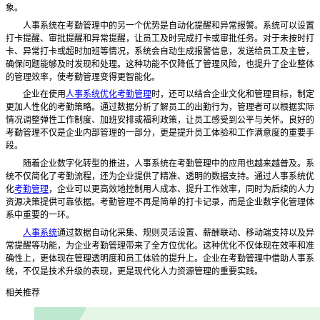
象。
人事系统在考勤管理中的另一个优势是自动化提醒和异常报警。系统可以设置
打卡提醒、审批提醒和异常提醒，让员工及时完成打卡或审批任务。对于未按时打
卡、异常打卡或超时加班等情况，系统会自动生成报警信息，发送给员工及主管，
确保问题能够及时发现和处理。这种功能不仅降低了管理风险，也提升了企业整体
的管理效率，使考勤管理变得更智能化。
企业在使用
人事系统优化考勤管理
时，还可以结合企业文化和管理目标，制定
更加人性化的考勤策略。通过数据分析了解员工的出勤行为，管理者可以根据实际
情况调整弹性工作制度、加班安排或福利政策，让员工感受到公平与关怀。良好的
考勤管理不仅是企业内部管理的一部分，更是提升员工体验和工作满意度的重要手
段。
随着企业数字化转型的推进，人事系统在考勤管理中的应用也越来越普及。系
统不仅简化了考勤流程，还为企业提供了精准、透明的数据支持。通过人事系统优
化
考勤管理
，企业可以更高效地控制用人成本、提升工作效率，同时为后续的人力
资源决策提供可靠依据。考勤管理不再是简单的打卡记录，而是企业数字化管理体
系中重要的一环。
人事系统
通过数据自动化采集、规则灵活设置、薪酬联动、移动端支持以及异
常提醒等功能，为企业考勤管理带来了全方位优化。这种优化不仅体现在效率和准
确性上，更体现在管理透明度和员工体验的提升上。企业在考勤管理中借助人事系
统，不仅是技术升级的表现，更是现代化人力资源管理的重要实践。
相关推荐