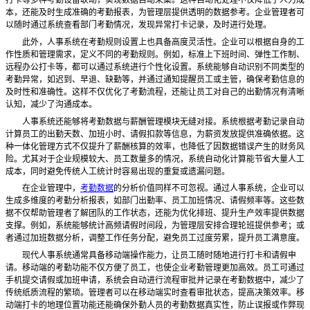
打卡等多种考勤设备联动，实现数据自动采集。这种自动化处理不仅降低了人力成
本，还能及时生成准确的考勤报表，为管理层提供透明的数据参考。企业管理者可
以随时通过系统查看部门考勤情况，发现异常打卡记录，及时进行处理。
此外，人事系统在考勤规则设置上也具备高度灵活性。企业可以根据自身的工
作性质和管理需求，定义不同的考勤规则。例如，标准上下班时间、弹性工作制、
远程办公打卡等，都可以通过系统进行个性化设置。系统能够自动识别不同类型的
考勤异常，如迟到、早退、缺勤等，并通过通知提醒员工或主管，确保考勤信息的
及时性和准确性。这样不仅优化了考勤流程，还能让员工对自己的出勤情况有清晰
认知，减少了沟通成本。
人事系统还能够将考勤数据与薪酬管理模块无缝对接。系统根据考勤记录自动
计算员工的出勤天数、加班小时、请假扣款等信息，为薪资发放提供准确依据。这
种一体化管理方式不仅提升了薪酬核算的效率，也降低了因数据错误产生的财务风
险。尤其对于企业规模较大、员工数量多的情况，系统自动化计算能节省大量人工
成本，同时避免传统人工统计时容易出现的重复或遗漏问题。
在企业管理中，
考勤数据
的分析价值同样不可忽视。通过人事系统，企业可以
生成多维度的考勤分析报表，如部门出勤率、员工加班情况、请假频率等。这些数
据不仅帮助管理者了解团队的工作状态，还能为优化排班、提升生产效率提供数据
支撑。例如，系统能够统计高频请假时间段，为管理层安排合理轮班提供参考；或
者通过加班数据分析，调整工作任务分配，避免员工过度劳累，提升员工满意度。
现代人事系统通常具备移动端操作能力，让员工随时随地进行打卡和请假申
请。移动端的考勤功能不仅方便了员工，也使企业考勤管理更加高效。员工可通过
手机提交请假或加班申请，系统会自动进行流程审批并记录在考勤数据中，减少了
传统纸质流程的繁琐。管理者可以在移动端实时查看审批状态，提高决策效率。移
动端打卡的地理位置功能还能确保外勤人员的考勤数据真实性，防止误报或作弊现