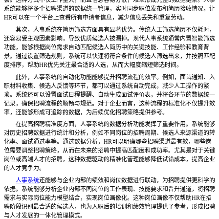
会。这种方式不仅工作量大，而且信息容易分散，难以形成完整的数据链条。人事
系统能够将多个招聘渠道的数据统一管理，实时同步职位发布和简历接收情况，让
HR可以在一个平台上查看所有申请者信息，减少信息丢失和重复劳动。
其次，人事系统在简历筛选方面具有显著优势。传统人工筛选简历不仅耗时，
还容易受主观因素影响，导致优质候选人被漏掉。现代人事系统通常内置智能筛选
功能，能够根据岗位需求自动匹配候选人简历中的关键技能、工作经验和教育背
景。通过设置筛选规则，系统可以快速将符合条件的候选人筛选出来，并按照匹配
度排序，帮助
HR优先关注最合适的人选，从而大幅度缩短筛选时间。
此外，人事系统的自动化功能能够提升招聘流程的效率。例如，面试通知、入
职材料收集、候选人反馈等环节，都可以通过系统自动完成，减少人工操作的繁
琐。系统还可以设置面试日程提醒、自动生成面试评价表，并将各环节的数据统一
记录，确保招聘流程的顺畅与规范。对于企业而言，这种流程的标准化不仅提升效
率，还能够形成可追踪的数据，为后续优化招聘策略提供参考。
在提高招聘精准度方面，人事系统的数据分析功能发挥了重要作用。系统能够
对历史招聘数据进行统计和分析，例如不同岗位的招聘周期、候选人来源渠道的转
化率、面试通过率等。通过数据分析，
HR可以明确哪些招聘渠道最有效，哪些岗
位需要调整招聘策略，从而在未来的招聘中提高匹配度和成功率。尤其是对于关键
岗位或高端人才的招聘，这种数据驱动的精准化管理能够降低试错成本，提高企业
的人才竞争力。
人事系统
还能够与企业内部的绩效和岗位数据进行联动，为招聘提供更科学的
依据。系统能够分析企业内部不同岗位的工作表现、技能要求和晋升通道，将招聘
需求与实际岗位能力模型结合，实现岗位画像化。这种岗位画像不仅帮助
HR在招
聘阶段识别最合适的候选人，也为入职后的培训和绩效管理提供了参考，形成招聘
与人才发展的一体化管理模式。