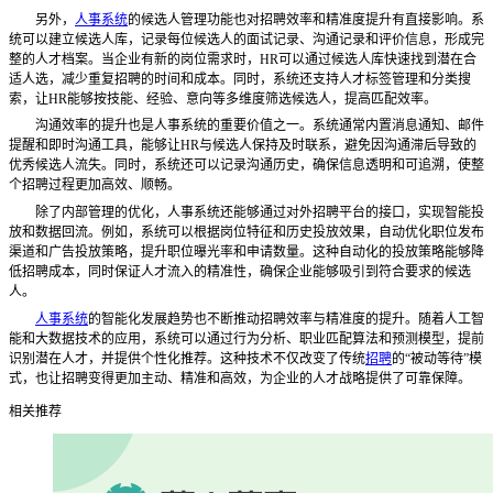
另外，
人事系统
的候选人管理功能也对招聘效率和精准度提升有直接影响。系
统可以建立候选人库，记录每位候选人的面试记录、沟通记录和评价信息，形成完
整的人才档案。当企业有新的岗位需求时，
HR可以通过候选人库快速找到潜在合
适人选，减少重复招聘的时间和成本。同时，系统还支持人才标签管理和分类搜
索，让HR能够按技能、经验、意向等多维度筛选候选人，提高匹配效率。
沟通效率的提升也是人事系统的重要价值之一。系统通常内置消息通知、邮件
提醒和即时沟通工具，能够让
HR与候选人保持及时联系，避免因沟通滞后导致的
优秀候选人流失。同时，系统还可以记录沟通历史，确保信息透明和可追溯，使整
个招聘过程更加高效、顺畅。
除了内部管理的优化，人事系统还能够通过对外招聘平台的接口，实现智能投
放和数据回流。例如，系统可以根据岗位特征和历史投放效果，自动优化职位发布
渠道和广告投放策略，提升职位曝光率和申请数量。这种自动化的投放策略能够降
低招聘成本，同时保证人才流入的精准性，确保企业能够吸引到符合要求的候选
人。
人事系统
的智能化发展趋势也不断推动招聘效率与精准度的提升。随着人工智
能和大数据技术的应用，系统可以通过行为分析、职业匹配算法和预测模型，提前
识别潜在人才，并提供个性化推荐。这种技术不仅改变了传统
招聘
的
“被动等待”模
式，也让招聘变得更加主动、精准和高效，为企业的人才战略提供了可靠保障。
相关推荐