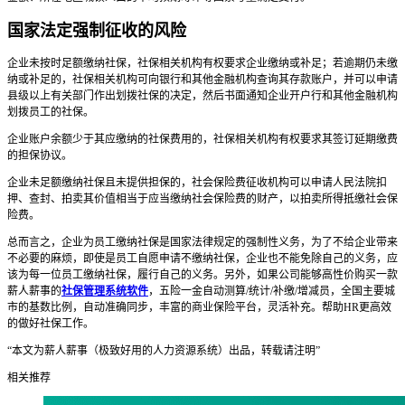
国家法定强制征收的风险
企业未按时足额缴纳社保，社保相关机构有权要求企业缴纳或补足；若逾期仍未缴
纳或补足的，社保相关机构可向银行和其他金融机构查询其存款账户，并可以申请
县级以上有关部门作出划拨社保的决定，然后书面通知企业开户行和其他金融机构
划拨员工的社保。
企业账户余额少于其应缴纳的社保费用的，社保相关机构有权要求其签订延期缴费
的担保协议。
企业未足额缴纳社保且未提供担保的，社会保险费征收机构可以申请人民法院扣
押、查封、拍卖其价值相当于应当缴纳社会保险费的财产，以拍卖所得抵缴社会保
险费。
总而言之，企业为员工缴纳社保是国家法律规定的强制性义务，为了不给企业带来
不必要的麻烦，即使是员工自愿申请不缴纳社保，企业也不能免除自己的义务，应
该为每一位员工缴纳社保，履行自己的义务。另外，如果公司能够高性价购买一款
薪人薪事的
社保管理系统软件
，五险一金自动测算/统计/补缴/增减员，全国主要城
市的基数比例，自动准确同步，丰富的商业保险平台，灵活补充。帮助HR更高效
的做好社保工作。
“本文为薪人薪事（极致好用的人力资源系统）出品，转载请注明”
相关推荐