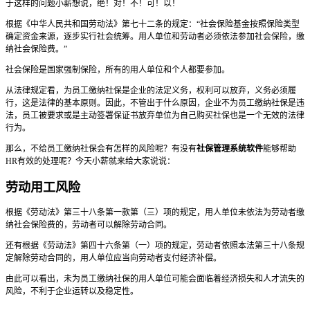
于这样的问题小薪想说，绝！对！不！可！以！
根据《中华人民共和国劳动法》第七十二条的规定：“社会保险基金按照保险类型
确定资金来源，逐步实行社会统筹。用人单位和劳动者必须依法参加社会保险，缴
纳社会保险费。”
社会保险是国家强制保险，所有的用人单位和个人都要参加。
从法律规定看，为员工缴纳社保是企业的法定义务，权利可以放弃，义务必须履
行，这是法律的基本原则。因此，不管出于什么原因，企业不为员工缴纳社保是违
法，员工被要求或是主动签署保证书放弃单位为自己购买社保也是一个无效的法律
行为。
那么，不给员工缴纳社保会有怎样的风险呢？有没有
社保管理系统软件
能够帮助
HR有效的处理呢？今天小薪就来给大家说说：
劳动用工风险
根据《劳动法》第三十八条第一款第（三）项的规定，用人单位未依法为劳动者缴
纳社会保险费的，劳动者可以解除劳动合同。
还有根据《劳动法》第四十六条第（一）项的规定，劳动者依照本法第三十八条规
定解除劳动合同的，用人单位应当向劳动者支付经济补偿。
由此可以看出，未为员工缴纳社保的用人单位可能会面临着经济损失和人才流失的
风险，不利于企业运转以及稳定性。