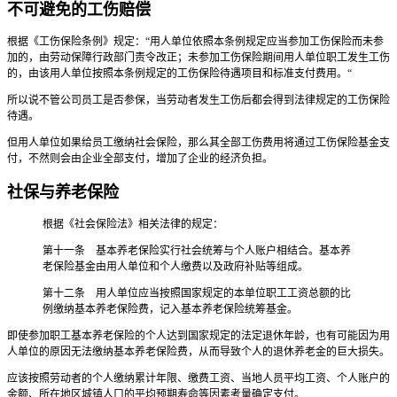
不可避免的工伤赔偿
根据《工伤保险条例》规定：“用人单位依照本条例规定应当参加工伤保险而未参
加的，由劳动保障行政部门责令改正；未参加工伤保险期间用人单位职工发生工伤
的，由该用人单位按照本条例规定的工伤保险待遇项目和标准支付费用。“
所以说不管公司员工是否参保，当劳动者发生工伤后都会得到法律规定的工伤保险
待遇。
但用人单位如果给员工缴纳社会保险，那么其全部工伤费用将通过工伤保险基金支
付，不然则会由企业全部支付，增加了企业的经济负担。
社保与养老保险
根据《社会保险法》相关法律的规定：
第十一条 基本养老保险实行社会统筹与个人账户相结合。基本养
老保险基金由用人单位和个人缴费以及政府补贴等组成。
第十二条 用人单位应当按照国家规定的本单位职工工资总额的比
例缴纳基本养老保险费，记入基本养老保险统筹基金。
即使参加职工基本养老保险的个人达到国家规定的法定退休年龄，也有可能因为用
人单位的原因无法缴纳基本养老保险费，从而导致个人的退休养老金的巨大损失。
应该按照劳动者的个人缴纳累计年限、缴费工资、当地人员平均工资、个人账户的
金额、所在地区城镇人口的平均预期寿命等因素考量确定支付。