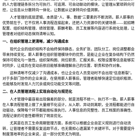
的人力管理链条拆分为可执行、可追溯、可自动联动的模块，让管理从繁琐转向可
控，让信息从分散转向一体化，让数据从记录转向价值洞察。
人才管理的底层逻辑，本质是
“人、事、数据”三要素的不断流转。薪人薪事的
优势就在于，它不仅将人事流程连接起来，还把人力资源中的关键场景——如招聘
配置、组织结构管理、绩效管理、薪酬考勤、员工发展等内容进行系统化处理，让
管理者对组织动态保持清晰认知。
一、在组织管理上更清晰，减少沟通成本
现代企业的组织结构不会始终保持静态，业务扩张、团队分工、岗位调整都会
带来持续变化。薪人薪事在组织管理模块中的优势，是能让企业在复杂结构下仍然
保持可视化与一致性。组织架构图、岗位职责、汇报关系、权限设置等信息能够实
时同步，让成员在变动后依旧能够准确理解自己的位置、职责和协作对象。
这种清晰不仅减少了沟通成本，也让企业在人员变动时不会出现
“信息断裂”。
对于多部门协作的企业来说，在使用薪人薪事后，管理者能够快速定位组织瓶颈，
也能够及时发现人力冗余或岗位功能交叉等问题。
二、在人员管理流程上实现自动化与规范化
人才管理中最容易出现偏差的部分，就是流程不统一、执行不一致。薪人薪事
在人事流程管理上做了大量细节化设计，从入职、异动到离职，全流程都能进行自
动驱动，保障每个环节都能按标准执行。人事信息的完整性、员工档案的准确性、
流程记录的可查性都得到了明显优化。
尤其是在员工生命周期管理方面，系统可以根据企业自定义规则进行自动流
转，让管理者不需要反复追踪节点，也无需担心遗漏某个关键环节。对于需要提升
制度落地率的企业来说，这一部分优势尤为明显。