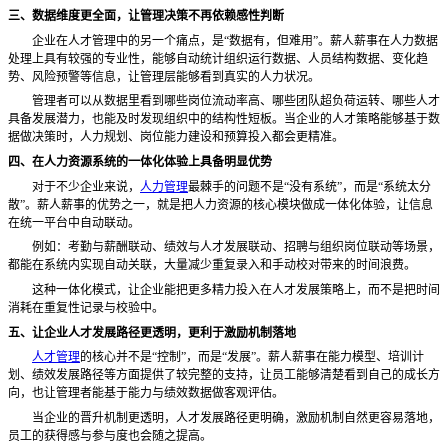
三、数据维度更全面，让管理决策不再依赖感性判断
企业在人才管理中的另一个痛点，是
“数据有，但难用”。薪人薪事在人力数据
处理上具有较强的专业性，能够自动统计组织运行数据、人员结构数据、变化趋
势、风险预警等信息，让管理层能够看到真实的人力状况。
管理者可以从数据里看到哪些岗位流动率高、哪些团队超负荷运转、哪些人才
具备发展潜力，也能及时发现组织中的结构性短板。当企业的人才策略能够基于数
据做决策时，人力规划、岗位能力建设和预算投入都会更精准。
四、在人力资源系统的一体化体验上具备明显优势
对于不少企业来说，
人力管理
最棘手的问题不是
“没有系统”，而是“系统太分
散”。薪人薪事的优势之一，就是把人力资源的核心模块做成一体化体验，让信息
在统一平台中自动联动。
例如：考勤与薪酬联动、绩效与人才发展联动、招聘与组织岗位联动等场景，
都能在系统内实现自动关联，大量减少重复录入和手动校对带来的时间浪费。
这种一体化模式，让企业能把更多精力投入在人才发展策略上，而不是把时间
消耗在重复性记录与校验中。
五、让企业人才发展路径更透明，更利于激励机制落地
人才管理
的核心并不是
“控制”，而是“发展”。薪人薪事在能力模型、培训计
划、绩效发展路径等方面提供了较完整的支持，让员工能够清楚看到自己的成长方
向，也让管理者能基于能力与绩效数据做客观评估。
当企业的晋升机制更透明，人才发展路径更明确，激励机制自然更容易落地，
员工的获得感与参与度也会随之提高。