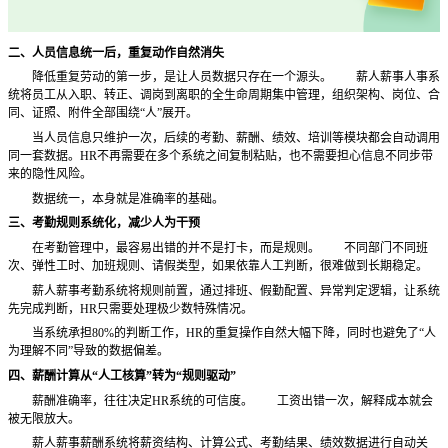
二、人员信息统一后，重复动作自然消失
降低重复劳动的第一步，是让人员数据只存在一个源头。
薪人薪事人事系
统将员工从入职、转正、调岗到离职的全生命周期集中管理，组织架构、岗位、合
同、证照、附件全部围绕
“人”展开。
当人员信息只维护一次，后续的考勤、薪酬、绩效、培训等模块都会自动调用
同一套数据。
HR不再需要在多个系统之间复制粘贴，也不需要担心信息不同步带
来的隐性风险。
数据统一，本身就是准确率的基础。
三、考勤规则系统化，减少人为干预
在考勤管理中，最容易出错的并不是打卡，而是规则。
不同部门不同班
次、弹性工时、加班规则、请假类型，如果依靠人工判断，很难做到长期稳定。
薪人薪事考勤系统将规则前置，通过排班、假勤配置、异常判定逻辑，让系统
先完成判断，
HR只需要处理极少数特殊情况。
当系统承担
80%的判断工作，HR的重复操作自然大幅下降，同时也避免了“人
为理解不同”导致的数据偏差。
四、薪酬计算从
“人工核算”转为“规则驱动”
薪酬准确率，往往决定
HR系统的可信度。
工资出错一次，解释成本就会
被无限放大。
薪人薪事薪酬系统将薪资结构、计算公式、考勤结果、绩效数据进行自动关