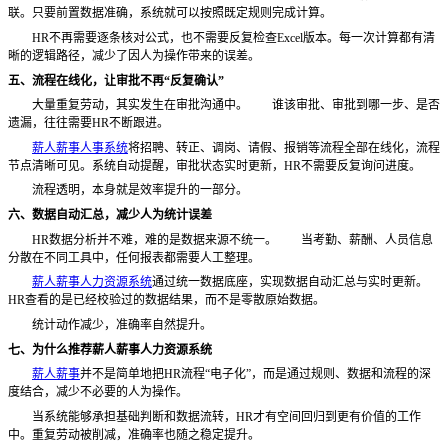
联。只要前置数据准确，系统就可以按照既定规则完成计算。
HR不再需要逐条核对公式，也不需要反复检查Excel版本。每一次计算都有清
晰的逻辑路径，减少了因人为操作带来的误差。
五、流程在线化，让审批不再
“反复确认”
大量重复劳动，其实发生在审批沟通中。
谁该审批、审批到哪一步、是否
遗漏，往往需要
HR不断跟进。
薪人薪事人事系统
将招聘、转正、调岗、请假、报销等流程全部在线化，流程
节点清晰可见。系统自动提醒，审批状态实时更新，
HR不需要反复询问进度。
流程透明，本身就是效率提升的一部分。
六、数据自动汇总，减少人为统计误差
HR数据分析并不难，难的是数据来源不统一。
当考勤、薪酬、人员信息
分散在不同工具中，任何报表都需要人工整理。
薪人薪事人力资源系统
通过统一数据底座，实现数据自动汇总与实时更新。
HR查看的是已经校验过的数据结果，而不是零散原始数据。
统计动作减少，准确率自然提升。
七、为什么推荐薪人薪事人力资源系统
薪人薪事
并不是简单地把
HR流程“电子化”，而是通过规则、数据和流程的深
度结合，减少不必要的人为操作。
当系统能够承担基础判断和数据流转，
HR才有空间回归到更有价值的工作
中。重复劳动被削减，准确率也随之稳定提升。