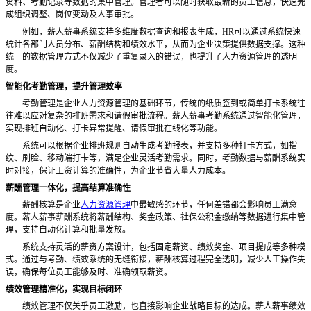
资料、考勤记录等数据的集中管理。管理者可以随时获取最新的员工信息，快速完
成组织调整、岗位变动及人事审批。
例如，薪人薪事系统支持多维度数据查询和报表生成，
HR可以通过系统快速
统计各部门人员分布、薪酬结构和绩效水平，从而为企业决策提供数据支撑。这种
统一的数据管理方式不仅减少了重复录入的错误，也提升了人力资源管理的透明
度。
智能化考勤管理，提升管理效率
考勤管理是企业人力资源管理的基础环节，传统的纸质签到或简单打卡系统往
往难以应对复杂的排班需求和请假审批流程。薪人薪事考勤系统通过智能化管理，
实现排班自动化、打卡异常提醒、请假审批在线化等功能。
系统可以根据企业排班规则自动生成考勤报表，并支持多种打卡方式，如指
纹、刷脸、移动端打卡等，满足企业灵活考勤需求。同时，考勤数据与薪酬系统实
时对接，保证工资计算的准确性，为企业节省大量人力成本。
薪酬管理一体化，提高结算准确性
薪酬核算是企业
人力资源管理
中最敏感的环节，任何差错都会影响员工满意
度。薪人薪事薪酬系统将薪酬结构、奖金政策、社保公积金缴纳等数据进行集中管
理，支持自动化计算和批量发放。
系统支持灵活的薪资方案设计，包括固定薪资、绩效奖金、项目提成等多种模
式。通过与考勤、绩效系统的无缝衔接，薪酬核算过程完全透明，减少人工操作失
误，确保每位员工能够及时、准确领取薪资。
绩效管理精准化，实现目标闭环
绩效管理不仅关乎员工激励，也直接影响企业战略目标的达成。薪人薪事绩效