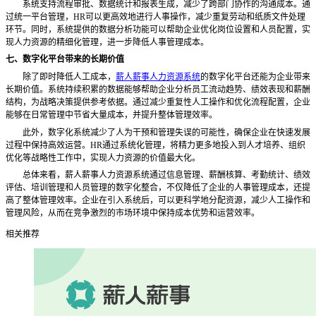
系统支持流程审批、数据统计和报表生成，减少了跨部门协作的沟通成本。通
过统一平台管理，
HR可以更高效地进行人事操作，减少重复劳动和纸质文件处理
环节。同时，系统提供的数据分析功能可以帮助企业优化岗位设置和人员配置，实
现人力资源的精细化管理，进一步降低人事管理成本。
七、数字化平台带来的长期价值
除了即时降低人工成本，
薪人薪事人力资源系统
的数字化平台还能为企业带来
长期价值。系统持续积累的数据能够帮助企业分析员工流动趋势、绩效表现和薪酬
结构，为战略决策提供参考依据。通过减少重复性人工操作和优化流程配置，企业
能够在日常管理中节省大量成本，并提升整体管理效率。
此外，数字化系统减少了人为干预和管理失误的可能性，确保企业在快速发展
过程中保持高效运营。
HR通过系统化管理，将精力更多地投入到人才培养、组织
优化等战略性工作中，实现人力资源的价值最大化。
总体来看，薪人薪事人力资源系统通过信息管理、薪酬核算、考勤统计、绩效
评估、培训管理和人员管理的数字化整合，不仅降低了企业的人事管理成本，还提
高了整体管理效率。企业在引入系统后，可以更科学地分配资源，减少人工操作和
管理风险，从而在竞争激烈的市场环境中保持成本优势和运营效率。
相关推荐