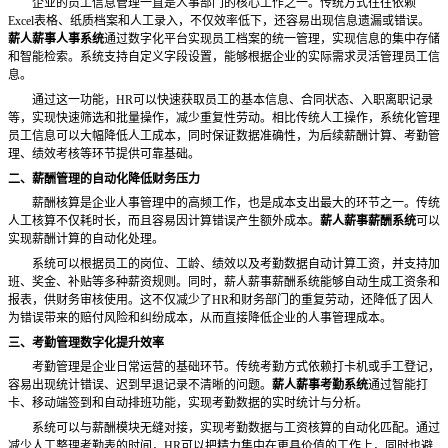
企业的员工信息管理一直是人事部门的核心工作之一。传统方式往往依赖
Excel表格、纸质档案和人工录入，不仅效率低下，还容易出现信息遗漏或错误。
薪人薪事人事系统
通过数字化平台实现员工档案的统一管理，实现信息的集中存储
和智能检索。系统支持自定义字段设置，能够根据企业的实际需求灵活管理员工信
息。
通过这一功能，
HR可以快速获取员工的基本信息、合同状态、入职离职记录
等，实现快速筛选和批量操作，减少重复性劳动。相比传统人工操作，系统化管理
员工信息可以大幅降低人工成本，同时保证数据准确性，为后续薪酬计算、考勤管
理、绩效考核等环节提供可靠基础。
二、薪酬管理的自动化降低财务压力
薪酬核算是企业人事管理中的高频工作，也是成本支出最大的环节之一。传统
人工核算不仅耗时长，而且容易因计算错误产生额外成本。
薪人薪事薪酬系统
可以
实现薪酬计算的自动化处理。
系统可以根据员工的岗位、工龄、绩效以及考勤数据自动计算工资，并支持加
班、奖金、补贴等多种薪资规则。同时，薪人薪事薪酬系统能够自动生成工资条和
报表，供财务审核使用。这不仅减少了
HR和财务部门的重复劳动，还降低了因人
为错误带来的赔付风险和纠纷成本，从而直接降低企业的人事管理成本。
三、考勤管理数字化提升效率
考勤管理是企业日常运营的基础环节。传统考勤方式依赖打卡机或手工登记，
容易出现统计错误、迟到早退记录不清晰的问题。
薪人薪事考勤系统
通过智能打
卡、移动端签到和自动排班功能，实现考勤数据的实时统计与分析。
系统可以与薪酬模块无缝对接，实现考勤数据与工资核算的自动化匹配。通过
减少人工整理考勤表的时间，
HR可以把精力集中在更具价值的工作上，同时也避