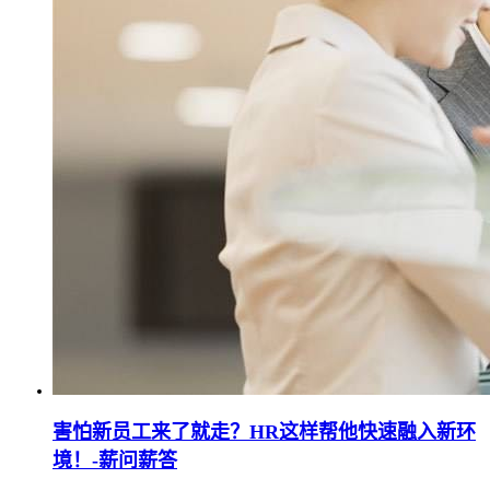
害怕新员工来了就走？HR这样帮他快速融入新环
境！-薪问薪答