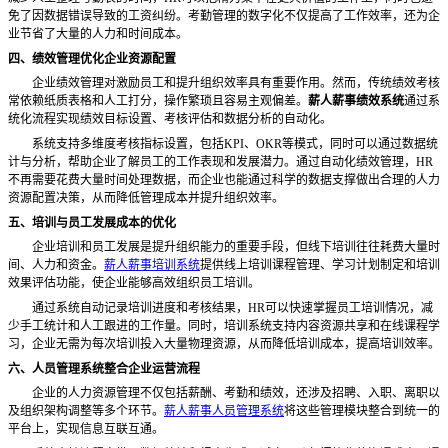
免了因数据错误导致的工资纠纷。考勤管理的数字化不仅提高了工作效率，还为企
业节省了大量的人力和时间成本。
四、绩效管理优化企业资源配置
企业绩效管理对激励员工和提升组织效率具有重要作用。然而，传统绩效考核
常依赖纸质表格和人工打分，操作繁琐且容易主观偏差。
薪人薪事绩效系统
通过系
统化流程实现绩效目标设置、考核评估和数据分析的自动化。
系统支持多维度考核指标设置，包括
KPI、OKR等模式，同时可以通过数据统
计与分析，帮助企业了解员工的工作表现和发展潜力。通过自动化绩效管理，HR
不再需要花费大量时间处理数据，而企业也能通过科学的数据支撑做出合理的人力
资源配置决策，从而降低管理成本并提升组织效率。
五、培训与员工发展成本的优化
企业培训和员工发展是提升组织能力的重要手段，但线下培训往往耗费大量时
间、人力和资金。
薪人薪事培训系统
提供线上培训课程管理、学习计划制定和培训
效果评估功能，使企业能够高效组织员工培训。
通过系统自动记录培训进度和考核结果，
HR可以快速掌握员工培训情况，减
少手工统计和人工跟进的工作量。同时，培训系统支持内容资源共享和在线课程学
习，企业无需为每次培训投入大量物理资源，从而降低培训成本，提高培训效率。
六、人员管理系统整合企业运营流程
企业的人力资源管理不仅包括薪酬、考勤和绩效，还涉及招聘、入职、离职以
及组织架构调整等多个环节。
薪人薪事人员管理系统
将这些管理模块整合到统一的
平台上，实现信息互联互通。