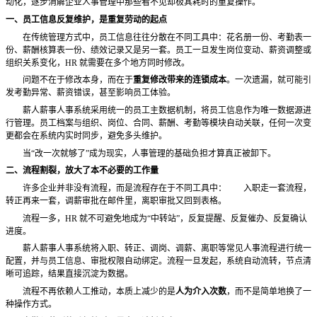
动化，逐步消解企业人事管理中那些看不见却极其耗时的重复操作。
一、员工信息反复维护，是重复劳动的起点
在传统管理方式中，员工信息往往分散在不同工具中：花名册一份、考勤表一
份、薪酬核算表一份、绩效记录又是另一套。员工一旦发生岗位变动、薪资调整或
组织关系变化，
HR 就需要在多个地方同时修改。
问题不在于修改本身，而在于
重复修改带来的连锁成本
。一次遗漏，就可能引
发考勤异常、薪资错误，甚至影响员工体验。
薪人薪事人事系统采用统一的员工主数据机制，将员工信息作为唯一数据源进
行管理。员工档案与组织、岗位、合同、薪酬、考勤等模块自动关联，任何一次变
更都会在系统内实时同步，避免多头维护。
当
“改一次就够了”成为现实，人事管理的基础负担才算真正被卸下。
二、流程割裂，放大了本不必要的工作量
许多企业并非没有流程，而是流程存在于不同工具中：
入职走一套流程，
转正再来一套，调薪审批在邮件里，离职审批又回到表格。
流程一多，
HR 就不可避免地成为“中转站”，反复提醒、反复催办、反复确认
进度。
薪人薪事人事系统将入职、转正、调岗、调薪、离职等常见人事流程进行统一
配置，并与员工信息、审批权限自动绑定。流程一旦发起，系统自动流转，节点清
晰可追踪，结果直接沉淀为数据。
流程不再依赖人工推动，本质上减少的是
人为介入次数
，而不是简单地换了一
种操作方式。