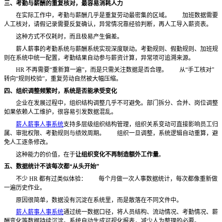
三、考勤与薪酬的重复核对，最容易消耗人力
在实际工作中，考勤与薪酬几乎是重复劳动最密集的区域。
加班数据需要
人工核对，请假记录需要反复确认，异常情况靠经验判断，再人工导入薪资表。
这种方式不仅耗时，而且极易产生偏差。
薪人薪事的考勤系统与薪酬系统实现深度联动。考勤规则、假勤规则、加班规
则在系统中统一配置，考勤结果自动参与薪资计算，异常项可追溯来源。
HR 不再需要“重新算一遍”，而是只需关注数据是否合理。
从
“手工核对”
转向“规则校验”，重复劳动自然被大幅压缩。
四、组织调整频繁时，系统是否能承受变化
企业在发展过程中，组织结构调整几乎不可避免。部门拆分、合并、岗位调整
如果依赖人工维护，很容易引发数据混乱。
薪人薪事人事系统
支持多层级组织结构管理，组织关系变动可直接影响员工归
属、审批权限、考勤规则与绩效周期。
组织一旦调整，系统逻辑自动重算，避
免人工逐条修改。
这种能力的价值，在于
让组织变化不再制造额外工作量
。
五、数据统计不该每次都
“从头开始”
不少
HR 都有过类似体验：
每个月做一次人事数据统计，每次都像重新做
一遍历史作业。
原因很简单，数据没有沉淀在系统里，而是散落在不同文件中。
薪人薪事人事系统
通过统一数据口径，将人员结构、流动情况、考勤情况、薪
酬变化等数据持续沉淀。系统自动生成可视化报表，减少人为整理的必要。