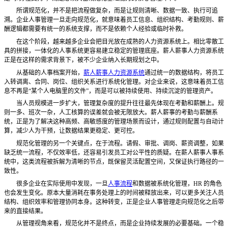
所谓规范化，并不是把流程做复杂，而是让规则清晰、数据一致、执行可追
溯。企业人事管理一旦走向规范化，就意味着员工信息、组织结构、考勤规则、薪
酬逻辑都需要有统一的系统支撑，而不是依赖个人经验或临时补救。
在这个阶段，越来越多企业会把目光放在成熟的人力资源系统上。相比零散工
具的拼接，一体化的人事系统更容易建立稳定的管理底座。薪人薪事人力资源系统
正是在这样的需求背景下，被不少企业纳入长期规划之中。
从基础的人事档案开始，
薪人薪事人力资源系统
通过统一的数据结构，将员工
入转调离、合同、岗位、组织关系进行系统化管理。对企业来说，这意味着员工信
息不再是
“某个人电脑里的文件”，而是可以被持续使用、持续沉淀的管理资产。
当人员规模进一步扩大，管理复杂度的提升往往最先体现在考勤和薪酬上。规
则一多、班次一杂，人工核算的误差就会被无限放大。薪人薪事的考勤与薪酬系
统，正是为了解决这种高频、高敏感度的管理场景而设计，通过规则配置与自动计
算，减少人为干预，让数据结果更稳定、更可控。
规范化管理的另一个关键点，在于流程。请假、审批、调岗、薪资调整，如果
缺乏统一流程，不仅效率低，还容易引发员工对公平性的质疑。在薪人薪事人事系
统中，这类流程被拆解为清晰的节点，既保留灵活配置空间，又保证执行路径的一
致性。
很多企业在实际使用中发现，一旦
人事流程
和数据被系统化管理，
HR 的角色
也会发生变化。原本大量消耗在事务处理上的时间被释放出来，可以更多关注人员
结构、组织效率和管理协同本身。这种转变，正是企业人事管理走向规范化之后带
来的直接结果。
从管理视角来看，规范化并不是终点，而是企业持续发展的必要基础。一个稳