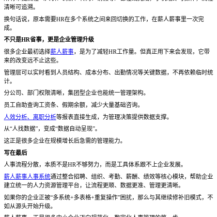
清晰可追溯。
换句话说，原本需要
HR在多个系统之间来回切换的工作，在薪人薪事里一次完
成。
不只是
HR省事，更是企业管理升级
很多企业最初选择
薪人薪事
，是为了减轻
HR工作量。但真正用下来会发现，它带
来的改变远不止这些。
管理层可以实时看到人员结构、成本分布、出勤情况等关键数据，不再依赖临时统
计。
分公司、部门权限清晰，集团型企业也能统一管理架构。
员工自助查询工资条、假期余额，减少大量基础咨询。
人效分析、离职分析
等报表直接生成，为管理决策提供数据支撑。
从
“人找数据”，变成“数据自动呈现”。
这正是很多企业在规模增长后急需的管理能力。
写在最后
人事流程分散，本质不是
HR不够努力，而是工具体系跟不上企业发展。
薪人薪事人事系统
通过整合招聘、组织、考勤、薪酬、绩效等核心模块，帮助企业
建立统一的人力资源管理平台，让流程更顺、数据更准、管理更清晰。
如果你的企业正被
“多系统+多表格+重复操作”困扰，那么与其继续修补旧模式，不
如从源头开始升级。