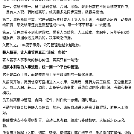
第一，信息不统一。
员工基础信息、合同、考勤、薪资分散在不同系统或文件中，
一旦有人入职、转岗或离职，就需要多处同步更新，极容易出错。
第二，流程断层严重。
招聘完成后资料要人工导入员工表；考勤结束后再手动整理
给薪资；绩效结果还要重新整理成
Excel。每一个环节都靠“人”去衔接。
第三，管理层看不到实时数据。
想看人员结构、人工成本、离职率，只能等
HR整
理报表，数据永远是滞后的，决策缺乏依据。
久而久之，
HR疲于事务，公司管理也越来越粗放。
薪人薪事，让人事管理真正
“连成一条线”
薪人薪事人事系统的核心价值，其实只有一句话：
把原本割裂的人事流程，统一到一个平台中管理。
它不是单点工具，而是覆盖员工全生命周期的一体化系统。
从招聘开始，简历信息可直接进入人才库，录用后一键转为员工档案，无需重复录
入。员工入职、转正、调岗、离职等状态变化，系统自动同步到组织、考勤和薪资
模块。
员工档案集中管理，合同、证件、附件统一存储，随时可查。
考勤与排班直接关联人员信息，加班、请假自动进入薪资计算逻辑，避免人工核
对。
薪酬模块支持多规则配置，自动汇总考勤、绩效与补贴数据，大幅减少
Excel依
赖。
所有审批流程（入职、调薪、转岗、请假等）都在线完成，手机端即可操作，流程