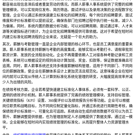
都容易出现信息滞后或者重复劳动的情况。而薪人薪事人事系统提供了完整的招聘
管理模块，可以实现岗位发布、简历筛选、面试评估以及录用决策的全流程数字化
管理。企业可以通过系统快速建立标准化的招聘流程，每个岗位的招聘要求、面试
维度和评价标准都可以提前设定，确保各部门在招聘过程中执行统一标准，减少人
为偏差。同时，系统内置的数据分析功能，可以对招聘周期、面试通过率、人才来
源等关键指标进行统计，为企业优化招聘策略提供可靠依据。这对于希望在短时间
内建立标准化招聘流程的企业来说，无疑是一个巨大的助力。
其次，薪酬与考勤管理一直是企业内部管理的核心环节，也是员工满意度的重要来
源。薪人薪事系统支持薪酬与考勤的高度集成，能够实现从考勤打卡、请假审批到
薪资计算、发放的全流程自动化。企业不再需要依赖人工对接各种考勤记录和工资
表格，系统可以根据设定的规则自动计算加班、奖金、扣款等，保证数据准确且可
追溯。同时，薪人薪事系统还支持多维度薪酬结构管理，适用于不同部门、不同岗
位的薪酬政策，使企业在薪酬体系设计上更加灵活且规范化。这意味着企业在短时
间内就可以实现从传统人工计算到标准化系统化管理的转变，大幅度提高效率并减
少人为出错的风险。
在绩效考核方面，企业若希望快速建立标准化人事体系，必须有一套科学、公正、
透明的绩效评价机制。薪人薪事系统提供了完善的绩效管理模块，支持目标管理、
关键绩效指标（
KPI）设置、360度评价以及绩效报告分析等功能。企业可以根据
岗位职责和战略目标，为不同岗位制定量化指标，并通过系统进行周期性考核，确
保绩效评价标准统一、可量化且可追踪。系统自动生成的绩效数据不仅可以为员工
晋升、薪酬调整提供依据，也为管理层制定人才战略提供了数据支撑。通过这一模
块，企业能够在短时间内实现绩效管理的标准化，从而提升整体人力资源管理水
平。