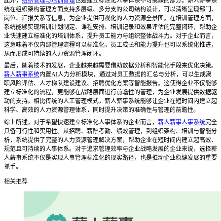
此外，
组织管理与培训管理
也是建立标准化人事体系不可或缺的部分。薪人薪事系
统在组织架构管理方面支持多层级、多分支的公司结构设计，可以清晰呈现部门、
岗位、汇报关系等信息，为企业提供可视化的人力资源全景图。在培训管理方面，
系统能够实现培训计划制定、课程安排、培训记录和效果评估的完整闭环，帮助企
业快速建立标准化的培训体系，提升员工能力与组织整体战斗力。对于企业而言，
这意味着不仅内部管理流程可以标准化，员工成长和能力提升也可以系统化推进，
从而形成可持续的人力资源管理闭环。
最后，随着技术的发展，企业越来越需要借助数据分析和智能化手段来优化决策。
薪人薪事系统
内置
AI人力分析模块，通过对员工数据的汇总与分析，可以生成离
职风险评估、人才梯队建设建议、招聘优化方案等智能报告。这使得企业不仅能够
建立标准化的流程，更能够在战略层面进行前瞻性的管理，为企业发展提供数据驱
动的支持。相比传统的人工管理模式，薪人薪事系统能够让企业在短时间内建立起
科学、高效的人力资源管理体系，同时提升决策的准确性与管理的前瞻性。
综上所述，对于希望快速建立标准化人事体系的企业而言，
薪人薪事人事系统
完全
具备可行性和实用性。从招聘、薪酬考勤、绩效管理，到组织架构、培训与智能分
析，系统提供了完整的人力资源管理解决方案，帮助企业在短时间内建立起高效、
规范且可持续的人事体系。对于追求管理效率与企业战略发展的企业来说，选择薪
人薪事系统不仅是实现人事管理标准化的现实路径，也是推动企业稳健发展的重要
抓手。
相关推荐