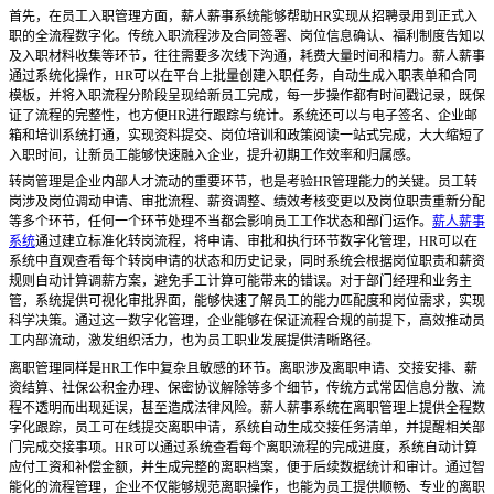
首先，在员工入职管理方面，薪人薪事系统能够帮助
HR实现从招聘录用到正式入
职的全流程数字化。传统入职流程涉及合同签署、岗位信息确认、福利制度告知以
及入职材料收集等环节，往往需要多次线下沟通，耗费大量时间和精力。薪人薪事
通过系统化操作，HR可以在平台上批量创建入职任务，自动生成入职表单和合同
模板，并将入职流程分阶段呈现给新员工完成，每一步操作都有时间戳记录，既保
证了流程的完整性，也方便HR进行跟踪与统计。系统还可以与电子签名、企业邮
箱和培训系统打通，实现资料提交、岗位培训和政策阅读一站式完成，大大缩短了
入职时间，让新员工能够快速融入企业，提升初期工作效率和归属感。
转岗管理是企业内部人才流动的重要环节，也是考验
HR管理能力的关键。员工转
岗涉及岗位调动申请、审批流程、薪资调整、绩效考核变更以及岗位职责重新分配
等多个环节，任何一个环节处理不当都会影响员工工作状态和部门运作。
薪人薪事
系统
通过建立标准化转岗流程，将申请、审批和执行环节数字化管理，HR可以在
系统中直观查看每个转岗申请的状态和历史记录，同时系统会根据岗位职责和薪资
规则自动计算调薪方案，避免手工计算可能带来的错误。对于部门经理和业务主
管，系统提供可视化审批界面，能够快速了解员工的能力匹配度和岗位需求，实现
科学决策。通过这一数字化管理，企业能够在保证流程合规的前提下，高效推动员
工内部流动，激发组织活力，也为员工职业发展提供清晰路径。
离职管理同样是
HR工作中复杂且敏感的环节。离职涉及离职申请、交接安排、薪
资结算、社保公积金办理、保密协议解除等多个细节，传统方式常因信息分散、流
程不透明而出现延误，甚至造成法律风险。薪人薪事系统在离职管理上提供全程数
字化跟踪，员工可在线提交离职申请，系统自动生成交接任务清单，并提醒相关部
门完成交接事项。HR可以通过系统查看每个离职流程的完成进度，系统自动计算
应付工资和补偿金额，并生成完整的离职档案，便于后续数据统计和审计。通过智
能化的流程管理，企业不仅能够规范离职操作，也能为员工提供顺畅、专业的离职