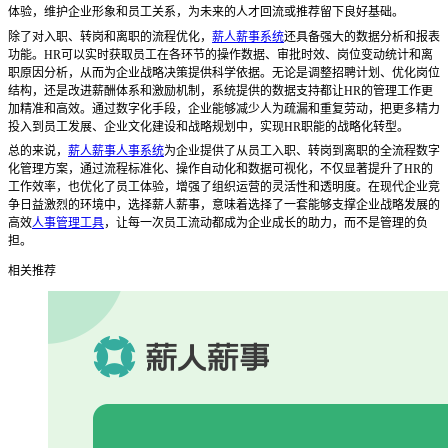
体验，维护企业形象和员工关系，为未来的人才回流或推荐留下良好基础。
除了对入职、转岗和离职的流程优化，
薪人薪事系统
还具备强大的数据分析和报表
功能。
HR可以实时获取员工在各环节的操作数据、审批时效、岗位变动统计和离
职原因分析，从而为企业战略决策提供科学依据。无论是调整招聘计划、优化岗位
结构，还是改进薪酬体系和激励机制，系统提供的数据支持都让HR的管理工作更
加精准和高效。通过数字化手段，企业能够减少人为疏漏和重复劳动，把更多精力
投入到员工发展、企业文化建设和战略规划中，实现HR职能的战略化转型。
总的来说，
薪人薪事人事系统
为企业提供了从员工入职、转岗到离职的全流程数字
化管理方案，通过流程标准化、操作自动化和数据可视化，不仅显著提升了
HR的
工作效率，也优化了员工体验，增强了组织运营的灵活性和透明度。在现代企业竞
争日益激烈的环境中，选择薪人薪事，意味着选择了一套能够支撑企业战略发展的
高效
人事管理工具
，让每一次员工流动都成为企业成长的助力，而不是管理的负
担。
相关推荐