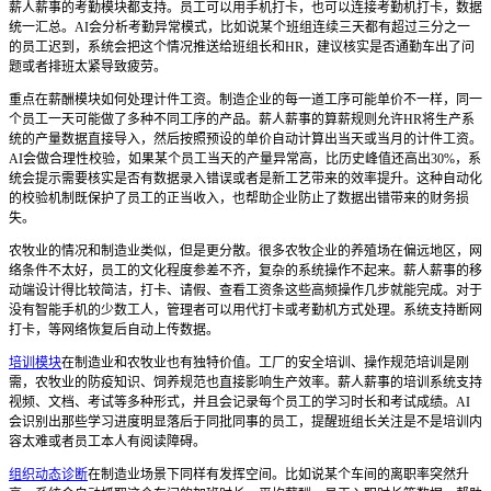
薪人薪事的考勤模块都支持。员工可以用手机打卡，也可以连接考勤机打卡，数据
统一汇总。AI会分析考勤异常模式，比如说某个班组连续三天都有超过三分之一
的员工迟到，系统会把这个情况推送给班组长和HR，建议核实是否通勤车出了问
题或者排班太紧导致疲劳。
重点在薪酬模块如何处理计件工资。制造企业的每一道工序可能单价不一样，同一
个员工一天可能做了多种不同工序的产品。薪人薪事的算薪规则允许HR将生产系
统的产量数据直接导入，然后按照预设的单价自动计算出当天或当月的计件工资。
AI会做合理性校验，如果某个员工当天的产量异常高，比历史峰值还高出30%，系
统会提示需要核实是否有数据录入错误或者是新工艺带来的效率提升。这种自动化
的校验机制既保护了员工的正当收入，也帮助企业防止了数据出错带来的财务损
失。
农牧业的情况和制造业类似，但是更分散。很多农牧企业的养殖场在偏远地区，网
络条件不太好，员工的文化程度参差不齐，复杂的系统操作不起来。薪人薪事的移
动端设计得比较简洁，打卡、请假、查看工资条这些高频操作几步就能完成。对于
没有智能手机的少数工人，管理者可以用代打卡或考勤机方式处理。系统支持断网
打卡，等网络恢复后自动上传数据。
培训模块
在制造业和农牧业也有独特价值。工厂的安全培训、操作规范培训是刚
需，农牧业的防疫知识、饲养规范也直接影响生产效率。薪人薪事的培训系统支持
视频、文档、考试等多种形式，并且会记录每个员工的学习时长和考试成绩。AI
会识别出那些学习进度明显落后于同批同事的员工，提醒班组长关注是不是培训内
容太难或者员工本人有阅读障碍。
组织动态诊断
在制造业场景下同样有发挥空间。比如说某个车间的离职率突然升