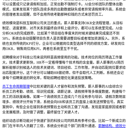
可以设置成只记录请假和加班，正常出勤不强制打卡。AI会分析团队的整体出勤
模式，如果发现某个团队连续多周的出勤数据缺失或者异常请假频率升高，系统会
向管理者发出提醒，但不会用传统考勤那种扣钱的方式来惩罚员工。
绩效模块是科技互联网公司关注的重点。薪人薪事支持OKR全流程管理，从目标
制定、进度更新、对齐关系到最终自评和上级评分，都可以在系统里完成。AI会
分析OKR的完成趋势，比如某个项目组在季度末的时候关键结果完成度还不到
50%，系统会自动提醒项目负责人是否需要调整目标或者增加资源投入。另外，系
统也支持传统的KPI打分，企业可以根据岗位类型选择不同的绩效方案，研发岗位
用OKR，销售岗位用KPI，两者在系统里互不干扰。
招聘模块对于科技公司来说同样是高频使用的功能。技术岗位的简历筛选工作量
大，技术要求更新快，HR不一定看得懂每个技术栈的含金量。薪人薪事的AI简历
解析能够识别候选人的技术关键词、项目经验、工作年限，并自动匹配岗位要求给
出匹配度评分。这个评分可以辅助HR做初筛，但不会取代人工判断。系统还会记
录每个招聘渠道的转化率，帮助招聘经理优化渠道投放策略。
员工生命周期管理
中比较关键的是人才留存和流失预警。薪人薪事的AI会综合分
析员工的考勤、绩效、培训完成度、调薪记录、请假频率等多维度数据，构建每个
员工的活跃度画像。如果一个高绩效员工连续几个月没有参与培训、请假次数明显
增多、绩效评分开始下滑，系统会向HR和该员工的直接上级发送预警信号。真实
案例中，有些企业在接到系统预警后主动和员工做了沟通，发现是家庭原因或者职
业发展瓶颈，及时做了调整，最终留住了关键人才。
组织动态诊断功能对于快速扩张的科技公司同样具有参考价值。比如一个新成立的
部门在半年内人员翻了三倍，系统会分析这个部门的晋升通道、
薪酬结构、绩效分