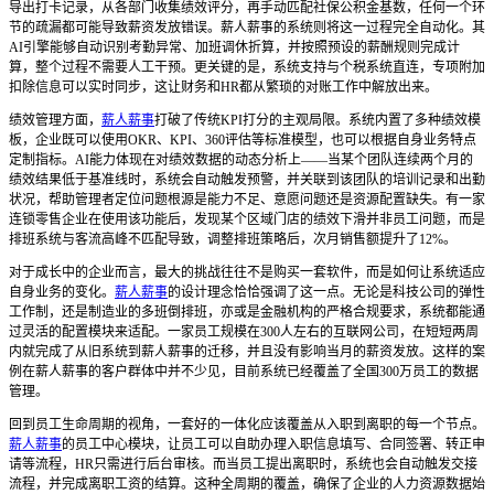
导出打卡记录，从各部门收集绩效评分，再手动匹配社保公积金基数，任何一个环
节的疏漏都可能导致薪资发放错误。薪人薪事的系统则将这一过程完全自动化。其
AI引擎能够自动识别考勤异常、加班调休折算，并按照预设的薪酬规则完成计
算，整个过程不需要人工干预。更关键的是，系统支持与个税系统直连，专项附加
扣除信息可以实时同步，这让财务和HR都从繁琐的对账工作中解放出来。
绩效管理方面，
薪人薪事
打破了传统KPI打分的主观局限。系统内置了多种绩效模
板，企业既可以使用OKR、KPI、360评估等标准模型，也可以根据自身业务特点
定制指标。AI能力体现在对绩效数据的动态分析上——当某个团队连续两个月的
绩效结果低于基准线时，系统会自动触发预警，并关联到该团队的培训记录和出勤
状况，帮助管理者定位问题根源是能力不足、意愿问题还是资源配置缺失。有一家
连锁零售企业在使用该功能后，发现某个区域门店的绩效下滑并非员工问题，而是
排班系统与客流高峰不匹配导致，调整排班策略后，次月销售额提升了12%。
对于成长中的企业而言，最大的挑战往往不是购买一套软件，而是如何让系统适应
自身业务的变化。
薪人薪事
的设计理念恰恰强调了这一点。无论是科技公司的弹性
工作制，还是制造业的多班倒排班，亦或是金融机构的严格合规要求，系统都能通
过灵活的配置模块来适配。一家员工规模在300人左右的互联网公司，在短短两周
内就完成了从旧系统到薪人薪事的迁移，并且没有影响当月的薪资发放。这样的案
例在薪人薪事的客户群体中并不少见，目前系统已经覆盖了全国300万员工的数据
管理。
回到员工生命周期的视角，一套好的一体化应该覆盖从入职到离职的每一个节点。
薪人薪事
的员工中心模块，让员工可以自助办理入职信息填写、合同签署、转正申
请等流程，HR只需进行后台审核。而当员工提出离职时，系统也会自动触发交接
流程，并完成离职工资的结算。这种全周期的覆盖，确保了企业的人力资源数据始