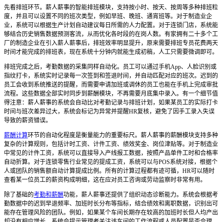
先看排班环节。薪人薪事的智能排班模块，支持按小时、按天、按周等多种排班粒
度，并且可以设置不同的班次类型，例如早班、晚班、通宵班等。对于制造业企
业，系统可以根据生产计划自动建议每日所需的人力配置。对于连锁门店，系统能
够结合历史销售数据预测客流，从而优化各时段的在岗人数。有家拥有二十多个工
厂的制造企业在引入薪人薪事后，排班效率明显提升，原来需要排班专员花费两天
时间才能完成的排班表，现在系统十分钟内就能生成初稿，人工只需要微调即可。
排班完成之后，考勤数据的采集同样自动化。员工可以通过手机App、人脸识别或
指纹打卡，系统实时记录每一次签到和签退时间，并自动匹配对应的班次。迟到的
员工会收到系统推送的提醒，而需要申请加班或调休的员工也能在手机上完成审批
流程。这些数据全部实时同步到薪酬模块，不再需要月底集中录入。有一个细节值
得注意：薪人薪事的系统会自动比对考勤记录与排班计划，如果某员工的实际打卡
时间与班次差异过大，系统会标记为异常并提醒HR复核，避免了因手工录入失误
导致的薪资错误。
薪酬计算
环节的自动化程度是衡量能力的重要标尺。薪人薪事的薪酬模块支持多种
复杂的计算规则，包括计时工资、计件工资、绩效奖金、岗位津贴等。对于制造业
中常见的计件工资，系统可以直接导入产线报工数据，按照产品单件工时和合格率
自动折算。对于连锁零售行业常见的提成工资，系统可以与POS系统对接，根据个
人或团队的销售额自动计算提成比例。所有的计算过程都有迹可循，HR可以随时
查看某一位员工的薪资构成明细，这在应对员工咨询或劳动监察时非常有用。
除了基础的
考勤和薪酬
功能，薪人薪事还提供了组织动态诊断能力。系统会根据考
勤数据中的迟到早退频率、加班时长分布等指标，结合绩效和离职数据，识别出可
能存在管理风险的团队。例如，如果某个车间长期存在较高的加班时长但人均产出
却没有相应增长，系统会提示管理者关注该车间的工作流程或人员配置是否合理。