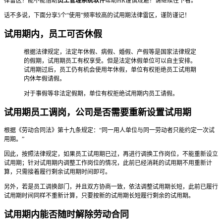
律雷区？能不能借助
员工管理系统软件
帮助HR谨慎规避？请继续往下看。
话不多说，下面分享5个“使用”频率较高的试用期法律雷区，谨防谨记！
试用期内，员工可否休假
根据法律规定，法定年休假、病假、婚假、产假等是国家法律规定
的假期，试用期员工有权享受。但是法定休假单位可以自主安排。
试用期过后，员工仍有机会使用年休假，单位有权拒绝员工试用期
内休年假请假。
对于事假等非法定假期，单位有权拒绝试用期内员工请假。
试用期员工调岗，公司是否需要重新设置试用期
根据《劳动合同法》第十九条规定：“同一用人单位与同一劳动者只能约定一次试
用期。”
因此，按照法律规定，如果员工试用期已过，再进行调换工作岗位，不能重新设立
试用期；针对试用期内调整工作岗位的情况，此前已经消耗的试用期不用重新计
算，只需接着履行剩余试用期时间即可。
另外，若是员工调换部门，并且双方协商一致，依法调整试用期长短，此前已履行
试用期时间同样不重新计算，只要按新的试用期长短履行剩余的试用期。
试用期内能否随时解除劳动合同