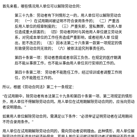
首先来看，哪些情况用人单位可以解除劳动合同：
第三十九条：劳动者有下列情形之一的，用人单位可以解除劳动合
同： （一）在试用期间被证明不符合录用条件的； （二）严重违
反用人单位的规章制度的； （三）严重失职，营私舞弊，给用人单
位造成重大损害的； （四）劳动者同时与其他用人单位建立劳动关
系，对完成本单位的工作任务造成严重影响，或者经用人单 位提
出，拒不改正的； （五）因本法第二十六条第一款第一项规定的情
形致使劳动合同无效的； （六）被依法追究刑事责任的。
第四十条第一项：劳动者患病或者非因工负伤，在规定的医疗期满
后不能从事原工作，也不能从事由用人单位另行安排的工作的。
第四十条第二项： 劳动者不能胜任工作，经过培训或者调整工作岗
位，仍不能胜任工作的。
所以，根据《劳动合同法》第二十一条规定：
“在试用期中，除劳动者有本法第三十九条和第四十条第一项、第二项规定的情形
外，用人单位不得解除劳动合同。用人单位在试用期解除劳动合同的，应当向劳动
者说明理由。”
如果用人单位解除劳动合同，需满足以下条件：“必须举证证明劳动者在试用期间
不符合录用条件。”
用人单位在试用期解除劳动合同的，需向劳动者说明理由。此种情形，用人单位解
除劳动合同无须支付经济补偿金。若用人单位无证据证明劳动者试用期间不符合录