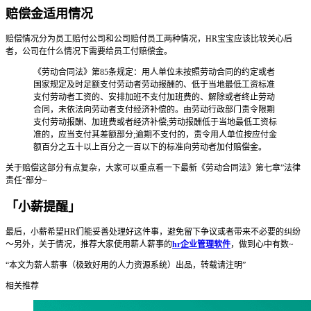
赔偿金适用情况
赔偿情况分为员工赔付公司和公司赔付员工两种情况，HR宝宝应该比较关心后
者，公司在什么情况下需要给员工付赔偿金。
《劳动合同法》第85条规定：用人单位未按照劳动合同的约定或者
国家规定及时足额支付劳动者劳动报酬的、低于当地最低工资标准
支付劳动者工资的、安排加班不支付加班费的、解除或者终止劳动
合同，未依法向劳动者支付经济补偿的。由劳动行政部门责令限期
支付劳动报酬、加班费或者经济补偿;劳动报酬低于当地最低工资标
准的，应当支付其差额部分;逾期不支付的，责令用人单位按应付金
额百分之五十以上百分之一百以下的标准向劳动者加付赔偿金。
关于赔偿这部分有点复杂，大家可以重点看一下最新《劳动合同法》第七章”法律
责任“部分~
「小薪提醒」
最后，小薪希望HR们能妥善处理好这件事，避免留下争议或者带来不必要的纠纷
～另外，关于情况，推荐大家使用薪人薪事的
hr企业管理软件
，做到心中有数~
“本文为薪人薪事（极致好用的人力资源系统）出品，转载请注明”
相关推荐