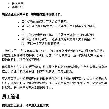
薪人薪事
|
2018-11-15
决定企业组织效率的，往往是它最薄弱的环节。
每个优秀的HR都是三头六臂的天使。
当HR在整理员工档案时，一边要登记员工随手送来的请假
单；
当HR在统计考勤的时候，一边要接待来来往往的面试者；
当HR在计算工资时，一边要谨慎的回复员工关于奖金、个
税、五险一金等各种琐碎问题……
一般公司的HR每天大概只有三分之一的时间在做推动性的工作，剩下大部分精力
都在处理各种各样的杂事，多线并行加上HR打杂属性，企业内部管理中很容易出
现沟通延时、秩序杂糅等现象。
信息是组织生命力的重要驱动，秩序是不断变化的组织能量，当组织能量与信息相
结合，企业才能焕发生机，拥有非凡的进化与成长能力。
薪人薪事的人力资源管理软件通过分析优秀企业先进的管理基因，以人力资源的为
杠杆，撬动企业公司信息流转速度，通过人力管理挖掘企业价值，从个体潜力到集
体效能，薪人薪事为你激发组织新活力。
员工管理
信息化员工管理，带你进入无纸时代