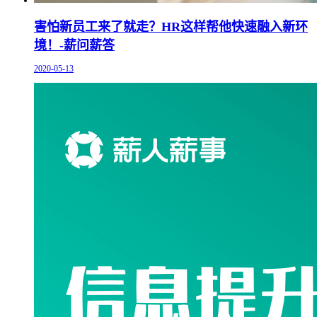
害怕新员工来了就走？HR这样帮他快速融入新环
境！-薪问薪答
2020-05-13