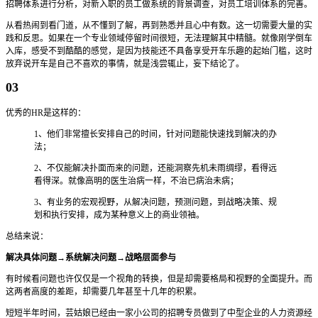
招聘体系进行分析，对新入职的员工做系统的背景调查，对员工培训体系的完善。
从看热闹到看门道，从不懂到了解，再到熟悉并且心中有数。这一切需要大量的实
践和反思。如果在一个专业领域停留时间很短，无法理解其中精髓。就像刚学倒车
入库，感受不到酷酷的感觉，是因为技能还不具备享受开车乐趣的起始门槛，这时
放弃说开车是自己不喜欢的事情，就是浅尝辄止，妄下结论了。
03
优秀的HR是这样的：
1、他们非常擅长安排自己的时间，针对问题能快速找到解决的办
法；
2、不仅能解决扑面而来的问题，还能洞察先机未雨绸缪，看得远
看得深。就像高明的医生治病一样，不治已病治未病；
3、有业务的宏观视野，从解决问题，预测问题，到战略决策、规
划和执行安排，成为某种意义上的商业领袖。
总结来说：
解决具体问题→系统解决问题→战略层面参与
有时候看问题也许仅仅是一个视角的转换，但是却需要格局和视野的全面提升。而
这两者高度的差距，却需要几年甚至十几年的积累。
短短半年时间，芸姑娘已经由一家小公司的招聘专员做到了中型企业的人力资源经