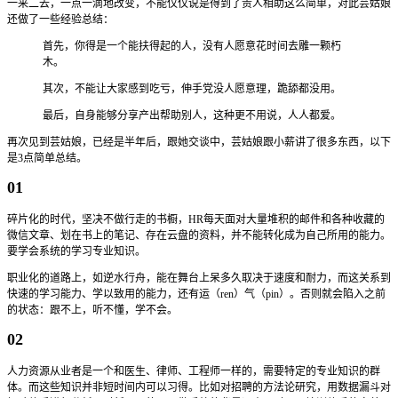
一来二去，一点一滴地改变，不能仅仅说是得到了贵人相助这么简单，对此芸姑娘
还做了一些经验总结：
首先，你得是一个能扶得起的人，没有人愿意花时间去雕一颗朽
木。
其次，不能让大家感到吃亏，伸手党没人愿意理，跪舔都没用。
最后，自身能够分享产出帮助别人，这种更不用说，人人都爱。
再次见到芸姑娘，已经是半年后，跟她交谈中，芸姑娘跟小薪讲了很多东西，以下
是3点简单总结。
01
碎片化的时代，坚决不做行走的书橱，HR每天面对大量堆积的邮件和各种收藏的
微信文章、划在书上的笔记、存在云盘的资料，并不能转化成为自己所用的能力。
要学会系统的学习专业知识。
职业化的道路上，如逆水行舟，能在舞台上呆多久取决于速度和耐力，而这关系到
快速的学习能力、学以致用的能力，还有运（ren）气（pin）。否则就会陷入之前
的状态：跟不上，听不懂，学不会。
02
人力资源从业者是一个和医生、律师、工程师一样的，需要特定的专业知识的群
体。而这些知识并非短时间内可以习得。比如对招聘的方法论研究，用数据漏斗对