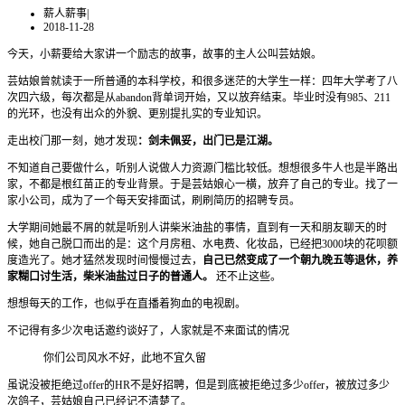
薪人薪事
|
2018-11-28
今天，小薪要给大家讲一个励志的故事，故事的主人公叫芸姑娘。
芸姑娘曾就读于一所普通的本科学校，和很多迷茫的大学生一样：四年大学考了八
次四六级，每次都是从abandon背单词开始，又以放弃结束。毕业时没有985、211
的光环，也没有出众的外貌、更别提扎实的专业知识。
走出校门那一刻，她才发现
：剑未佩妥，出门已是江湖。
不知道自己要做什么，听别人说做人力资源门槛比较低。想想很多牛人也是半路出
家，不都是根红苗正的专业背景。于是芸姑娘心一横，放弃了自己的专业。找了一
家小公司，成为了一个每天安排面试，刷刷简历的招聘专员。
大学期间她最不屑的就是听别人讲柴米油盐的事情，直到有一天和朋友聊天的时
候，她自己脱口而出的是：这个月房租、水电费、化妆品，已经把3000块的花呗额
度造光了。她才猛然发现时间慢慢过去，
自己已然变成了一个朝九晚五等退休，养
家糊口讨生活，柴米油盐过日子的普通人。
还不止这些。
想想每天的工作，也似乎在直播着狗血的电视剧。
不记得有多少次电话邀约谈好了，人家就是不来面试的情况
你们公司风水不好，此地不宜久留
虽说没被拒绝过offer的HR不是好招聘，但是到底被拒绝过多少offer，被放过多少
次鸽子，芸姑娘自己已经记不清楚了。