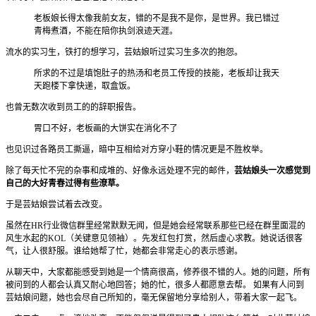
老板娘长得太像我前女友，错的不是我不是你，是世界。我已错过
青梅煮酒，不能在陪你执剑浪迹天涯。
流水的实习生，铁打的想学习，芸姑娘听过实习生多次的抱怨。
所求的不过是填饱肚子的热汤和老员工传授的技能，老板却让我天
天跑楼下拿快递，取盒饭。
也曾无数次收到员工的的辞职报告。
胃口不好，老板画的大饼实在消化不了
也见识过各路员工撕逼，暗中互相给对方穿小鞋的情况更是不胜枚举。
除了每天忙不完的杂事和成堆的、好像永远处理不完的邮件，
芸姑娘头一次感觉到
自己的大好青春过得有些潦草。
于是芸姑娘尝试着去改变。
虽然在HR行业微信群里经常默默无闻，但是她会经常联系那些已经在群里面混的
风生水起的KOL（关键意见领袖）。先发红包打赏，然后虚心求教。她说话很客
气，让人很舒服。谁给她帮了忙，她都会非常走心的表示感谢。
从聊天中，大家都能感受到她是一个情商很高，修养很不错的人。她的问题，所有
被问到的人都会认真又耐心地回答；她的忙，很多人都愿意去帮。 如果有人问到
芸姑娘问题，她也会尽自己所知的，毫无保留地分享给别人，带着大家一起飞。