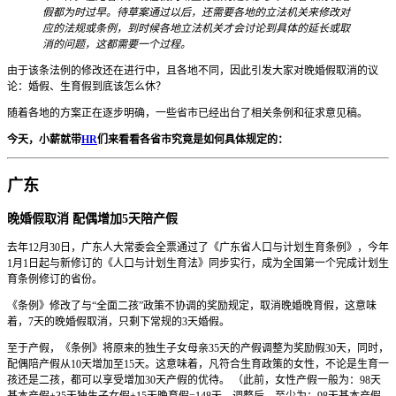
假都为时过早。待草案通过以后，还需要各地的立法机关来修改对
应的法规或条例，到时候各地立法机关才会讨论到具体的延长或取
消的问题，这都需要一个过程。
由于该条法例的修改还在进行中，且各地不同，因此引发大家对晚婚假取消的议
论：婚假、生育假到底该怎么休？
随着各地的方案正在逐步明确，一些省市已经出台了相关条例和征求意见稿。
今天，小薪就带
HR
们来看看各省市究竟是如何具体规定的：
广东
晚婚假取消 配偶增加5天陪产假
去年12月30日，广东人大常委会全票通过了《广东省人口与计划生育条例》，今年
1月1日起与新修订的《人口与计划生育法》同步实行，成为全国第一个完成计划生
育条例修订的省份。
《条例》修改了与“全面二孩”政策不协调的奖励规定，取消晚婚晚育假，这意味
着，7天的晚婚假取消，只剩下常规的3天婚假。
至于产假，《条例》将原来的独生子女母亲35天的产假调整为奖励假30天，同时，
配偶陪产假从10天增加至15天。这意味着，凡符合生育政策的女性，不论是生育一
孩还是二孩，都可以享受增加30天产假的优待。 （此前，女性产假一般为：98天
基本产假+35天独生子女假+15天晚育假=148天，调整后，至少为：98天基本产假