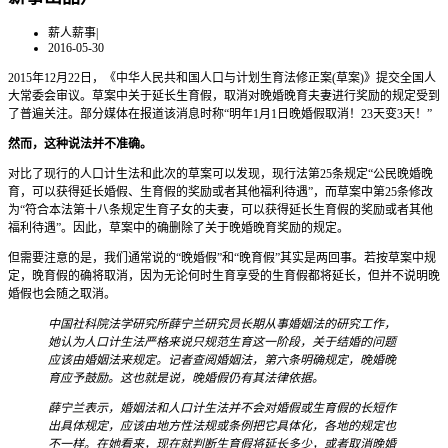
薪人薪事
|
2016-05-30
2015年12月22日，《中华人民共和国人口与计划生育法修正案(草案)》提交全国人
大常委会审议。草案中关于延长生育假，取消对晚婚晚育夫妻进行奖励的规定受到
了普遍关注。部分媒体在报道该消息时称“明年1月1日晚婚假取消！23天变3天！”
然而，这种说法并不准确。
对比了现行的人口计生法和此次的草案可以发现，现行法第25条规定“公民晚婚晚
育，可以获得延长婚假、生育假的奖励或者其他福利待遇”，而草案中第25条修改
为“符合本法第十八条规定生育子女的夫妻，可以获得延长生育假的奖励或者其他
福利待遇”。因此，草案中的确删除了关于晚婚晚育奖励的规定。
但需要注意的是，我们通常说的“晚婚假”和“晚育假”其实是两回事。若按草案中规
定，晚育假的确将取消，因为无论何时生育享受的生育假都将延长，但并不说明晚
婚假也会随之取消。
中国社科院法学研究所薛宁兰研究员长期从事婚姻法的研究工作，
她认为人口计生法严格来说只规范生育这一阶段，关于结婚的问题
应该由婚姻法来规定。记者查阅婚姻法，第六条明确规定，晚婚晚
育应予鼓励。这也就是说，晚婚假仍有其法律依据。
薛宁兰表示，婚姻法和人口计生法并不会对婚假或生育假的长短作
出具体规定，应该由地方性法规或条例把它具体化，各地的规定也
不一样。在她看来，现在就判断生育假将延长多少，或者取消晚婚