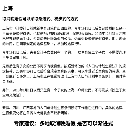
上海
取消晚婚假可以采取渐进式、梯步式的方式
上海市卫计委针日前就新生育政策作出回应称，今年1月1日以后登记结婚的公民不
再享受晚婚假待遇，也就是7天的晚婚假取消，仅剩3天婚假。2015年12月31日之前
已经办理结婚手续，但是尚未休晚婚假的公民，仍享受晚婚登记假待遇。即：晚婚
的公民，在国家规定的婚假基础上，增加晚婚假7天。
今年1月1日以后，夫妻合计子女数只有一个的，可以生育第二个子女，不需要办理
再生育审批手续。
元旦后生育子女的公民不再享有晚育假。按照新修改的《人口与计划生育法》的规
定精神，2016年1月1日以后符合规定生育的夫妻，可以享受延长生育假的待遇。至
于到底延长多少天，上海市正在抓紧修改《上海市人口与计划生育条例》，届时将
会明确。
另外，2016年1月1日以后只生育一个子女的上海市户籍公民，不再发放《独生子女
父母光荣证》。
安徽、四川、江西等地的人口与计划生育条例修订工作也在进行中，具体的婚假、
生育假变化将在各省人大常委会审议后明确。
专家建议：多地取消晚婚假 是否可以渐进式