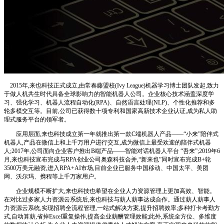
2015年,来也科技正式成立,由常春藤盟校(Ivy League)机器学习博士团队发起,致力
于做人机共生时代具备全球影响力的智能机器人公司。企业核心技术涵盖深度学
习、强化学习、机器人流程自动化(RPA)、自然语言处理(NLP)、个性化推荐和多
轮多模交互等。目前,公司已获得数十项专利和国家高新技术企业认证,成为私人助
理式服务平台的领军者。
应用层面,来也科技成立第一年就推出第一款C端机器人产品——“小来”陪伴式
机器人,产品在微信上和上千万用户进行交互,成为微信上最受欢迎的陪伴式机器
人;2017年,公司面向企业客户推出B端产品——智能对话机器人平台 “吾来”;2019年6
月,来也科技宣布完成与RPA创业公司奥森科技合并,“新来也”同时宣布完成B+轮
3500万美元融资,进入RPA+AI市场,目前企业已服务中国移动、中国太平、美团
网、沃尔玛、携程等上千万家用户。
企业规模不断扩大,来也科技也希望在企业人力资源管理上更加高效、智能。
在对比过多家人力资源云系统后,来也科技与薪人薪事达成合作。通过薪人薪事人
力资源云系统,实现招聘全流程管理,一站式解决方案,提升招聘效率;多种打卡考勤方
式,自动算薪,省掉Excel重复操作,提高企业薪酬管理效能;此外,系统全方位、多维度