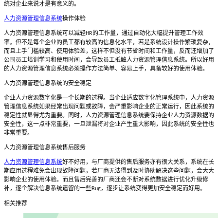
统对企业来说才是有意义的。
人力资源管理信息系统
操作体验
人力资源管理信息系统可以减轻
的工作量，通过自动化大幅提升管理工作效
HR
率。但不是每个企业的员工都有较高的信息化水平，若是系统设计操作繁琐复杂，
而且上手门槛较高、使用体验差，这样不但没有节省时间和工作量，反而还增加了
公司员工培训学习和使用时间，会导致员工抵触人力资源管理信息系统。所以好用
的人力资源管理信息系统必须操作方法简单、容易上手，具备较好的使用体验。
人力资源管理信息系统的安全稳定
企业人力资源数字化是一个长期的过程。当企业适应数字化管理系统中，人力资源
管理信息系统如果经常出现问题或故障，会严重影响企业的正常运行，因此系统的
稳定性就显得尤为重要。同时，人力资源管理信息系统要保持企业人力资源数据的
安全性，这一点非常重要，一旦泄漏将对企业产生重大影响，因此系统的安全性也
非常重要。
人力资源管理信息系统售后服务
人力资源管理信息系统
好不好用，与厂商提供的售后服务亦有很大关系，系统在长
期应用过程难免会出现故障问题，若厂商无法得到及时协助解决这些问题，会大大
影响企业的使用体验。而且售后完善的厂商还会不断对系统数据进行优化升级修
补，逐个解决信息系统遗留的一些
，逐步让系统变得更加安全稳定而好用。
Bug
相关推荐