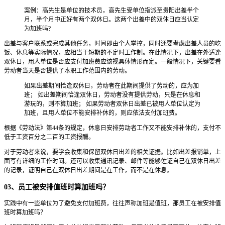
案例：高先生是单位的技术员，高先生受单位指派至贵阳出差半个
月，半个月中正好有两个双休日。这两个出差中的双休日应当认定
为加班吗?
出差与客户联系或完成其他任务，时间即由个人掌控，同时还要考虑出差人员的吃
饭、休息等实际情况，应相当于短期的不定时工作制。在此情况下，出差在外适逢
双休日，用人单位是否应支付加班费应该视具体情形而定。一般情况下，关键要看
劳动者当天是否提供了本职工作范围内的劳动。
如果出差期间恰逢双休日，劳动者在此期间提供了劳动的，应为加
班； 如出差期间恰逢双休日，劳动者没有提供劳动，只是在休息和
游玩的，则不算加班； 如果劳动者双休日出差已被用人单位认定为
加班，且用人单位不能安排补休的，则应依法支付加班费。
根据《劳动法》第44条的规定，休息日安排劳动者工作又不能安排补休的，支付不
低于工资百分之二百的工资报酬。
对于劳动者来说，要学会收集和保留双休日出差的相关证据。比如出差报销单，上
面写有详细的工作时间。还可以收集通讯记录、邮件等能够佐证自己在双休日出差
的记录，证明自己在双休日出差期间是在工作，而不是在休息。
03、员工被安排值班时算加班吗？
实践中有一些单位为了避免支付加班费，往往声称加班是值班，那员工在被安排值
班时算加班吗？