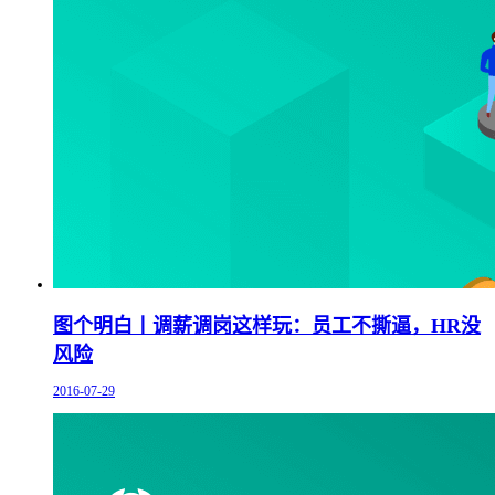
图个明白丨调薪调岗这样玩：员工不撕逼，HR没
风险
2016-07-29