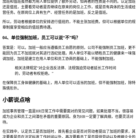
加班和值班虽然都为用人单位提供了额外劳动，但两者的性质是不同的。认定加班
还是值班，主要看劳动者是否继续在原来的岗位上工作，或是否有具体的生活或经
营任务。在原岗位上具有生产、经营任务的是加班，反之是值班。
所以，劳动者根据单位的安排进行值班的，不能主张加班费。但可以根据单位的规
章制度享受相应的值班费待遇。
04、单位强制加班，员工可以说“不”吗？
答案是：可以。加班一般应当遵循员工自愿的原则，公司不能强制员工加班，更不
能因为员工不加班就对其进行违纪处理。用人单位不能以牺牲员工的健康来一味强
调加班，加班是建立在用人单位和员工协商的基础上，不能强制加班。
相关法律规定“对企业违反法律、法规强迫劳动者延长工作时间
的，劳动者有权拒绝。”
在保障员工身体健康的基础上，用人单位可以适当的加班，但不能强制加班，除特
殊情形外。
小薪说点啥
加班事务管理一直是HR日常工作中需要面对的常见问题，如果处理不当，很容易
成为企业和员工之间潜在矛盾的重要原因。身为HR一定要了解具细，也要灵活对
待。
在实践中，认定员工是否加班时，首先看企业是否对劳动者提出了加班的要求，其
次要看是否在法定标准工作时间以外，再次要看员工是否提供劳动以及根据企业的