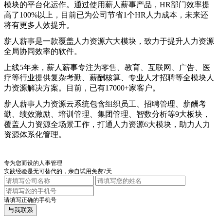
模块的平台化运作。通过使用薪人薪事产品，
HR
部门效率提
高了
100%
以上，目前已为公司节省
1
个
HR
人力成本，未来还
将有更多人效提升。
薪人薪事是一款覆盖人力资源六大模块，致力于提升人力资源
全局协同效率的软件。
上线
5
年来，薪人薪事专注为零售、教育、互联网、广告、医
疗等行业提供复杂考勤、薪酬核算、专业人才招聘等全模块人
力资源解决方案。目前，已有
17000+
家客户。
薪人薪事人力资源云系统包含组织员工、招聘管理、薪酬考
勤、绩效激励、培训管理、集团管理、智数分析等
9
大板块，
覆盖人力资源全场景工作，打通人力资源
6
大模块，助力人力
资源体系化管理。
专为您而设的人事管理
实践经验是无可替代的，亲自试用免费7天
请填写正确的手机号
与我联系